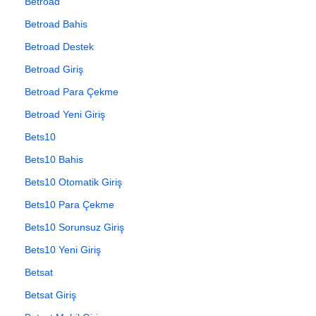
Betroad
Betroad Bahis
Betroad Destek
Betroad Giriş
Betroad Para Çekme
Betroad Yeni Giriş
Bets10
Bets10 Bahis
Bets10 Otomatik Giriş
Bets10 Para Çekme
Bets10 Sorunsuz Giriş
Bets10 Yeni Giriş
Betsat
Betsat Giriş