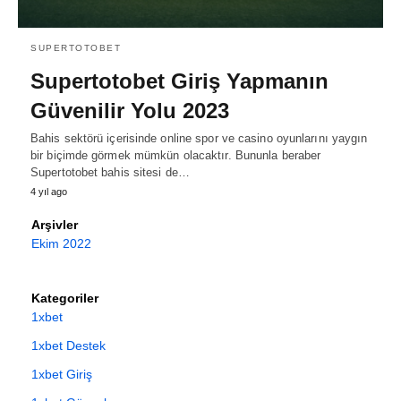
SUPERTOTOBET
Supertotobet Giriş Yapmanın
Güvenilir Yolu 2023
Bahis sektörü içerisinde online spor ve casino oyunlarını yaygın
bir biçimde görmek mümkün olacaktır. Bununla beraber
Supertotobet bahis sitesi de…
4 yıl ago
Arşivler
Ekim 2022
Kategoriler
1xbet
1xbet Destek
1xbet Giriş