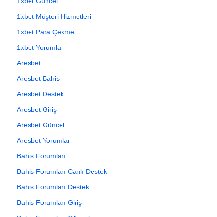
1xbet Güncel
1xbet Müşteri Hizmetleri
1xbet Para Çekme
1xbet Yorumlar
Aresbet
Aresbet Bahis
Aresbet Destek
Aresbet Giriş
Aresbet Güncel
Aresbet Yorumlar
Bahis Forumları
Bahis Forumları Canlı Destek
Bahis Forumları Destek
Bahis Forumları Giriş