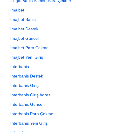
İllegal Bahis Siteleri Para Çekme
İmajbet
İmajbet Bahis
İmajbet Destek
İmajbet Güncel
İmajbet Para Çekme
İmajbet Yeni Giriş
İnterbahis
İnterbahis Destek
İnterbahis Giriş
İnterbahis Giriş Adresi
İnterbahis Güncel
İnterbahis Para Çekme
İnterbahis Yeni Giriş