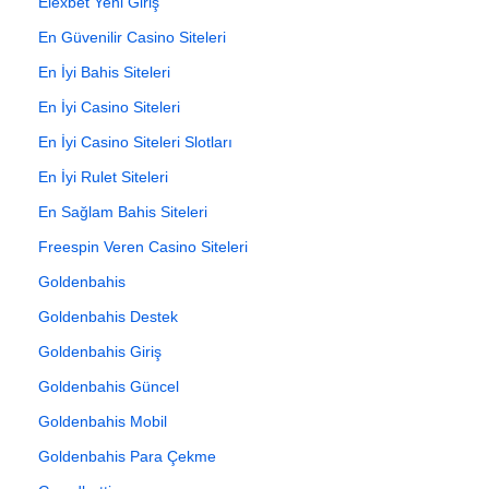
Elexbet Yeni Giriş
En Güvenilir Casino Siteleri
En İyi Bahis Siteleri
En İyi Casino Siteleri
En İyi Casino Siteleri Slotları
En İyi Rulet Siteleri
En Sağlam Bahis Siteleri
Freespin Veren Casino Siteleri
Goldenbahis
Goldenbahis Destek
Goldenbahis Giriş
Goldenbahis Güncel
Goldenbahis Mobil
Goldenbahis Para Çekme