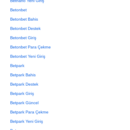
Betnano Yeni Giriş
Betonbet
Betonbet Bahis
Betonbet Destek
Betonbet Giriş
Betonbet Para Çekme
Betonbet Yeni Giriş
Betpark
Betpark Bahis
Betpark Destek
Betpark Giriş
Betpark Güncel
Betpark Para Çekme
Betpark Yeni Giriş