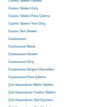
Casino Siteleri Destek
Casino Siteleri Giriş
Casino Siteleri Para Çekme
Casino Siteleri Yeni Giriş
Casino Slot Siteleri
Casinomaxi
Casinomaxi Bahis
Casinomaxi Destek
Casinomaxi Giriş
Casinomaxi Müşteri Hizmetleri
Casinomaxi Para Çekme
Çok Kazandıran Bahis Siteleri
Çok Kazandıran Casino Siteleri
Çok Kazandıran Slot Oyunları