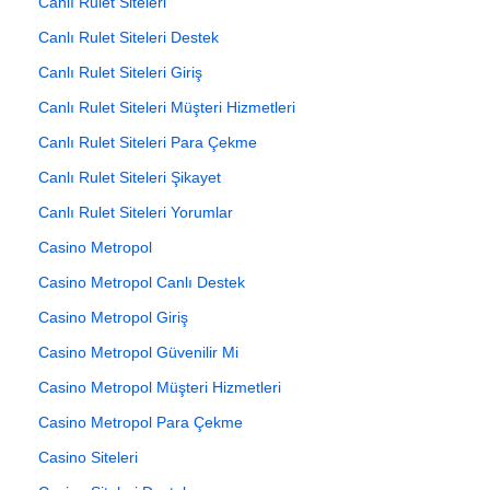
Canlı Rulet Siteleri
Canlı Rulet Siteleri Destek
Canlı Rulet Siteleri Giriş
Canlı Rulet Siteleri Müşteri Hizmetleri
Canlı Rulet Siteleri Para Çekme
Canlı Rulet Siteleri Şikayet
Canlı Rulet Siteleri Yorumlar
Casino Metropol
Casino Metropol Canlı Destek
Casino Metropol Giriş
Casino Metropol Güvenilir Mi
Casino Metropol Müşteri Hizmetleri
Casino Metropol Para Çekme
Casino Siteleri