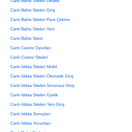
Canlı Bahis Siteleri Destek
Canlı Bahis Siteleri Giriş
Canlı Bahis Siteleri Para Çekme
Canlı Bahis Siteleri Yeni
Canlı Bahis Sitesi
Canlı Casino Oyunları
Canlı Casino Siteleri
Canlı İddaa Siteleri Mobil
Canlı İddaa Siteleri Otomatik Giriş
Canlı İddaa Siteleri Sorunsuz Giriş
Canlı İddaa Siteleri Üyelik
Canlı İddaa Siteleri Yeni Giriş
Canlı İddaa Sonuçları
Canlı İddaa Yorumları