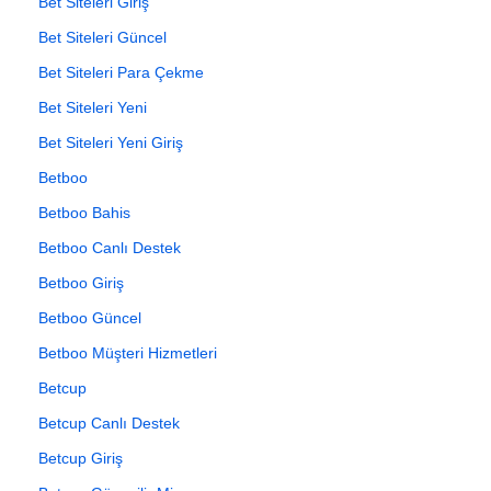
Bet Siteleri Giriş
Bet Siteleri Güncel
Bet Siteleri Para Çekme
Bet Siteleri Yeni
Bet Siteleri Yeni Giriş
Betboo
Betboo Bahis
Betboo Canlı Destek
Betboo Giriş
Betboo Güncel
Betboo Müşteri Hizmetleri
Betcup
Betcup Canlı Destek
Betcup Giriş