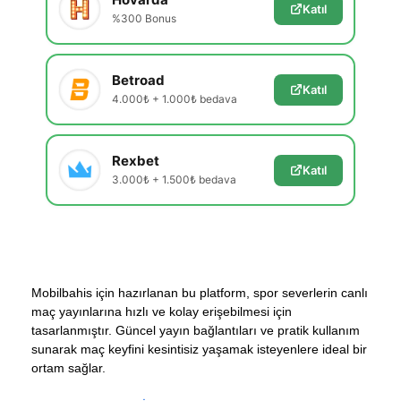
Katıl
%300 Bonus
Betroad
Katıl
4.000₺ + 1.000₺ bedava
Rexbet
Katıl
3.000₺ + 1.500₺ bedava
Mobilbahis için hazırlanan bu platform, spor severlerin canlı
maç yayınlarına hızlı ve kolay erişebilmesi için
tasarlanmıştır. Güncel yayın bağlantıları ve pratik kullanım
sunarak maç keyfini kesintisiz yaşamak isteyenlere ideal bir
ortam sağlar.