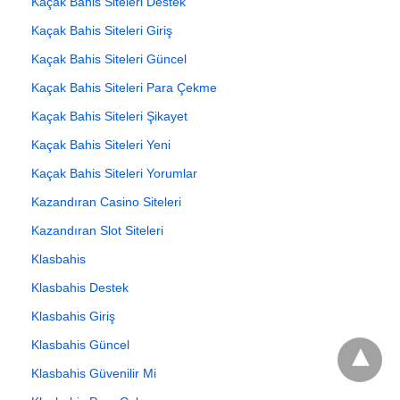
Kaçak Bahis Siteleri Destek
Kaçak Bahis Siteleri Giriş
Kaçak Bahis Siteleri Güncel
Kaçak Bahis Siteleri Para Çekme
Kaçak Bahis Siteleri Şikayet
Kaçak Bahis Siteleri Yeni
Kaçak Bahis Siteleri Yorumlar
Kazandıran Casino Siteleri
Kazandıran Slot Siteleri
Klasbahis
Klasbahis Destek
Klasbahis Giriş
Klasbahis Güncel
Klasbahis Güvenilir Mi