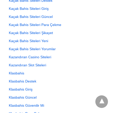
Kaçak Bahis Siteleri Destek
Kaçak Bahis Siteleri Giriş
Kaçak Bahis Siteleri Güncel
Kaçak Bahis Siteleri Para Çekme
Kaçak Bahis Siteleri Şikayet
Kaçak Bahis Siteleri Yeni
Kaçak Bahis Siteleri Yorumlar
Kazandıran Casino Siteleri
Kazandıran Slot Siteleri
Klasbahis
Klasbahis Destek
Klasbahis Giriş
Klasbahis Güncel
Klasbahis Güvenilir Mi