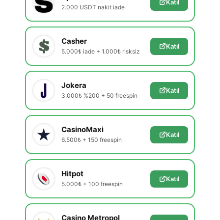
Katıl
2.000 USDT nakit iade
Casher
Katıl
5.000₺ iade + 1.000₺ risksiz
Jokera
Katıl
3.000₺ %200 + 50 freespin
CasinoMaxi
Katıl
6.500₺ + 150 freespin
Hitpot
Katıl
5.000₺ + 100 freespin
Casino Metropol