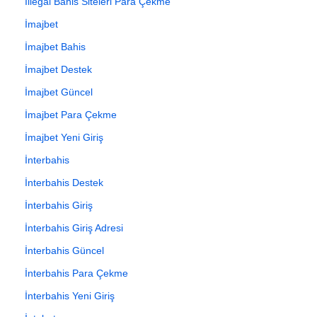
İllegal Bahis Siteleri Para Çekme
İmajbet
İmajbet Bahis
İmajbet Destek
İmajbet Güncel
İmajbet Para Çekme
İmajbet Yeni Giriş
İnterbahis
İnterbahis Destek
İnterbahis Giriş
İnterbahis Giriş Adresi
İnterbahis Güncel
İnterbahis Para Çekme
İnterbahis Yeni Giriş