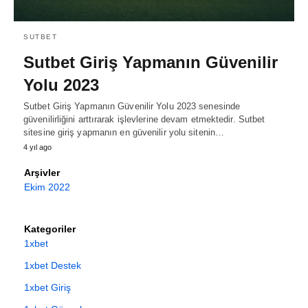
SUTBET
Sutbet Giriş Yapmanın Güvenilir
Yolu 2023
Sutbet Giriş Yapmanın Güvenilir Yolu 2023 senesinde
güvenilirliğini arttırarak işlevlerine devam etmektedir. Sutbet
sitesine giriş yapmanın en güvenilir yolu sitenin…
4 yıl ago
Arşivler
Ekim 2022
Kategoriler
1xbet
1xbet Destek
1xbet Giriş