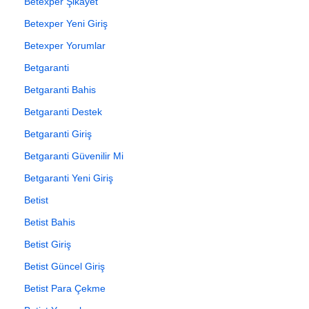
Betexper Şikayet
Betexper Yeni Giriş
Betexper Yorumlar
Betgaranti
Betgaranti Bahis
Betgaranti Destek
Betgaranti Giriş
Betgaranti Güvenilir Mi
Betgaranti Yeni Giriş
Betist
Betist Bahis
Betist Giriş
Betist Güncel Giriş
Betist Para Çekme