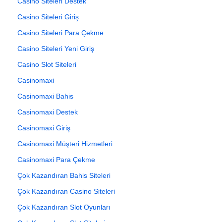
Casino Siteleri Destek
Casino Siteleri Giriş
Casino Siteleri Para Çekme
Casino Siteleri Yeni Giriş
Casino Slot Siteleri
Casinomaxi
Casinomaxi Bahis
Casinomaxi Destek
Casinomaxi Giriş
Casinomaxi Müşteri Hizmetleri
Casinomaxi Para Çekme
Çok Kazandıran Bahis Siteleri
Çok Kazandıran Casino Siteleri
Çok Kazandıran Slot Oyunları