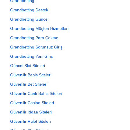
Grandbetting
Grandbetting Destek
Grandbetting Güncel
Grandbetting Müşteri Hizmetleri
Grandbetting Para Çekme
Grandbetting Sorunsuz Giriş
Grandbetting Yeni Giriş
Güncel Slot Siteleri
Güvenilir Bahis Siteleri
Güvenilir Bet Siteleri
Güvenilir Canlı Bahis Siteleri
Güvenilir Casino Siteleri
Güvenilir İddaa Siteleri
Güvenilir Rulet Siteleri