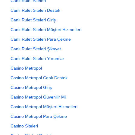
Canlı Rulet Siteleri
Canlı Rulet Siteleri Destek
Canlı Rulet Siteleri Giriş
Canlı Rulet Siteleri Müşteri Hizmetleri
Canlı Rulet Siteleri Para Çekme
Canlı Rulet Siteleri Şikayet
Canlı Rulet Siteleri Yorumlar
Casino Metropol
Casino Metropol Canlı Destek
Casino Metropol Giriş
Casino Metropol Güvenilir Mi
Casino Metropol Müşteri Hizmetleri
Casino Metropol Para Çekme
Casino Siteleri