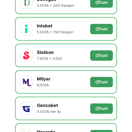
Katıl
5.000₺ + 300 freespin
Intobet
Katıl
5.000₺ + 150 freespin
Slotbon
Katıl
7.500₺ + %200
Milyar
Katıl
8.000₺
Genzobet
Katıl
4.000₺ Her Ay
Hovarda