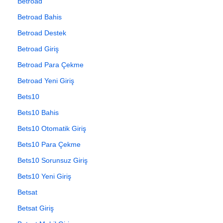
Betroad
Betroad Bahis
Betroad Destek
Betroad Giriş
Betroad Para Çekme
Betroad Yeni Giriş
Bets10
Bets10 Bahis
Bets10 Otomatik Giriş
Bets10 Para Çekme
Bets10 Sorunsuz Giriş
Bets10 Yeni Giriş
Betsat
Betsat Giriş