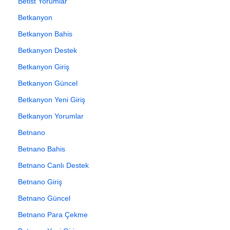
Betist Yorumlar
Betkanyon
Betkanyon Bahis
Betkanyon Destek
Betkanyon Giriş
Betkanyon Güncel
Betkanyon Yeni Giriş
Betkanyon Yorumlar
Betnano
Betnano Bahis
Betnano Canlı Destek
Betnano Giriş
Betnano Güncel
Betnano Para Çekme