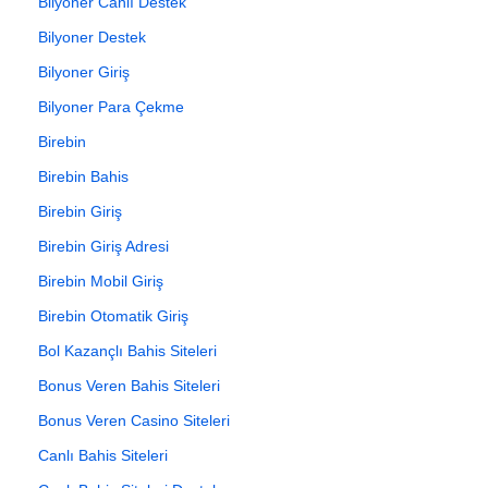
Bilyoner Canlı Destek
Bilyoner Destek
Bilyoner Giriş
Bilyoner Para Çekme
Birebin
Birebin Bahis
Birebin Giriş
Birebin Giriş Adresi
Birebin Mobil Giriş
Birebin Otomatik Giriş
Bol Kazançlı Bahis Siteleri
Bonus Veren Bahis Siteleri
Bonus Veren Casino Siteleri
Canlı Bahis Siteleri