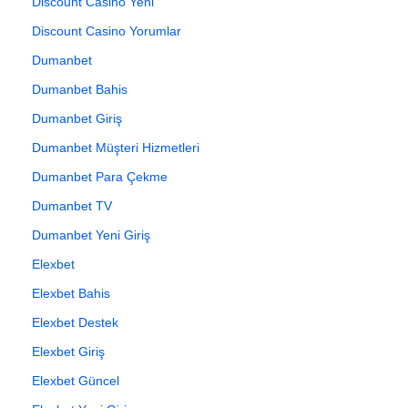
Discount Casino Yeni
Discount Casino Yorumlar
Dumanbet
Dumanbet Bahis
Dumanbet Giriş
Dumanbet Müşteri Hizmetleri
Dumanbet Para Çekme
Dumanbet TV
Dumanbet Yeni Giriş
Elexbet
Elexbet Bahis
Elexbet Destek
Elexbet Giriş
Elexbet Güncel