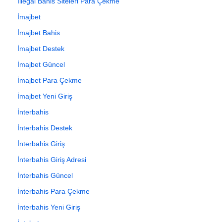
İllegal Bahis Siteleri Para Çekme
İmajbet
İmajbet Bahis
İmajbet Destek
İmajbet Güncel
İmajbet Para Çekme
İmajbet Yeni Giriş
İnterbahis
İnterbahis Destek
İnterbahis Giriş
İnterbahis Giriş Adresi
İnterbahis Güncel
İnterbahis Para Çekme
İnterbahis Yeni Giriş