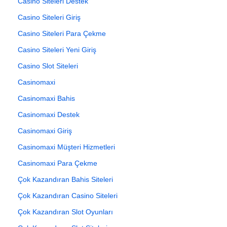
Casino Siteleri Destek
Casino Siteleri Giriş
Casino Siteleri Para Çekme
Casino Siteleri Yeni Giriş
Casino Slot Siteleri
Casinomaxi
Casinomaxi Bahis
Casinomaxi Destek
Casinomaxi Giriş
Casinomaxi Müşteri Hizmetleri
Casinomaxi Para Çekme
Çok Kazandıran Bahis Siteleri
Çok Kazandıran Casino Siteleri
Çok Kazandıran Slot Oyunları