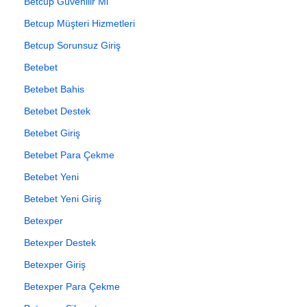
Betcup Güvenilir Mi
Betcup Müşteri Hizmetleri
Betcup Sorunsuz Giriş
Betebet
Betebet Bahis
Betebet Destek
Betebet Giriş
Betebet Para Çekme
Betebet Yeni
Betebet Yeni Giriş
Betexper
Betexper Destek
Betexper Giriş
Betexper Para Çekme