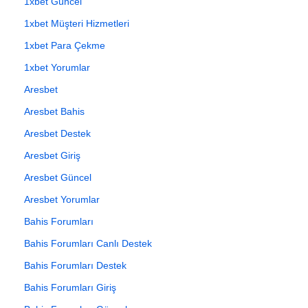
1xbet Güncel
1xbet Müşteri Hizmetleri
1xbet Para Çekme
1xbet Yorumlar
Aresbet
Aresbet Bahis
Aresbet Destek
Aresbet Giriş
Aresbet Güncel
Aresbet Yorumlar
Bahis Forumları
Bahis Forumları Canlı Destek
Bahis Forumları Destek
Bahis Forumları Giriş