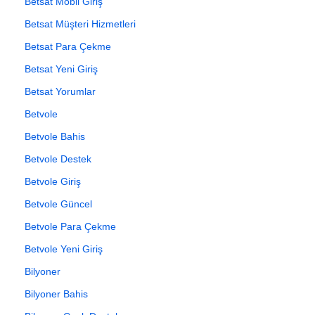
Betsat Mobil Giriş
Betsat Müşteri Hizmetleri
Betsat Para Çekme
Betsat Yeni Giriş
Betsat Yorumlar
Betvole
Betvole Bahis
Betvole Destek
Betvole Giriş
Betvole Güncel
Betvole Para Çekme
Betvole Yeni Giriş
Bilyoner
Bilyoner Bahis