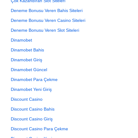
Çok Kazandıran Slot Siteleri
Deneme Bonusu Veren Bahis Siteleri
Deneme Bonusu Veren Casino Siteleri
Deneme Bonusu Veren Slot Siteleri
Dinamobet
Dinamobet Bahis
Dinamobet Giriş
Dinamobet Güncel
Dinamobet Para Çekme
Dinamobet Yeni Giriş
Discount Casino
Discount Casino Bahis
Discount Casino Giriş
Discount Casino Para Çekme