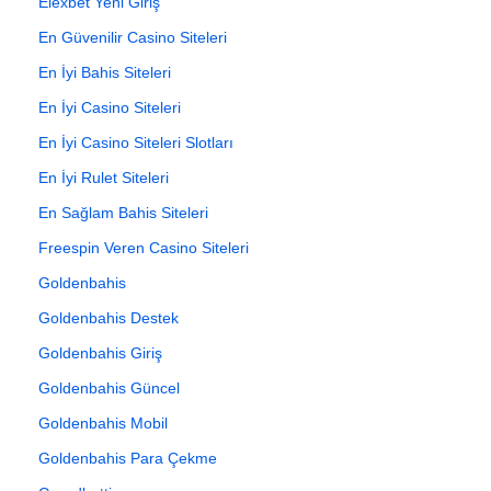
Elexbet Yeni Giriş
En Güvenilir Casino Siteleri
En İyi Bahis Siteleri
En İyi Casino Siteleri
En İyi Casino Siteleri Slotları
En İyi Rulet Siteleri
En Sağlam Bahis Siteleri
Freespin Veren Casino Siteleri
Goldenbahis
Goldenbahis Destek
Goldenbahis Giriş
Goldenbahis Güncel
Goldenbahis Mobil
Goldenbahis Para Çekme