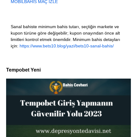
MOBILBAHIS MAÇ İZLE
Sanal bahiste minimum bahis tutarı, seçtiğin markete ve
kupon türüne göre değişebilir; kupon onayından önce alt
limitleri kontrol etmek önemlidir. Minimum bahis detayları
için:
https://www.bets10.blog/yazi/bets10-sanal-bahis/
Tempobet Yeni