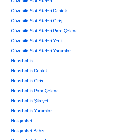
Güvenilir Slot Siteleri
Güvenilir Slot Siteleri Destek
Güvenilir Slot Siteleri Giriş
Güvenilir Slot Siteleri Para Çekme
Güvenilir Slot Siteleri Yeni
Güvenilir Slot Siteleri Yorumlar
Hepsibahis
Hepsibahis Destek
Hepsibahis Giriş
Hepsibahis Para Çekme
Hepsibahis Şikayet
Hepsibahis Yorumlar
Holiganbet
Holiganbet Bahis