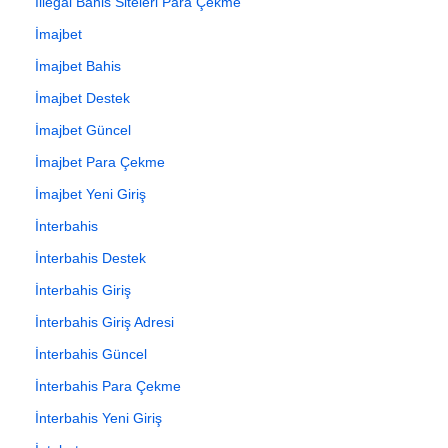
İllegal Bahis Siteleri Para Çekme
İmajbet
İmajbet Bahis
İmajbet Destek
İmajbet Güncel
İmajbet Para Çekme
İmajbet Yeni Giriş
İnterbahis
İnterbahis Destek
İnterbahis Giriş
İnterbahis Giriş Adresi
İnterbahis Güncel
İnterbahis Para Çekme
İnterbahis Yeni Giriş