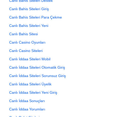
Canlı Bahis Siteleri Destek
Canlı Bahis Siteleri Giriş
Canlı Bahis Siteleri Para Çekme
Canlı Bahis Siteleri Yeni
Canlı Bahis Sitesi
Canlı Casino Oyunları
Canlı Casino Siteleri
Canlı İddaa Siteleri Mobil
Canlı İddaa Siteleri Otomatik Giriş
Canlı İddaa Siteleri Sorunsuz Giriş
Canlı İddaa Siteleri Üyelik
Canlı İddaa Siteleri Yeni Giriş
Canlı İddaa Sonuçları
Canlı İddaa Yorumları