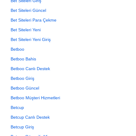
Bet Siteleri Giriş
Bet Siteleri Güncel
Bet Siteleri Para Çekme
Bet Siteleri Yeni
Bet Siteleri Yeni Giriş
Betboo
Betboo Bahis
Betboo Canlı Destek
Betboo Giriş
Betboo Güncel
Betboo Müşteri Hizmetleri
Betcup
Betcup Canlı Destek
Betcup Giriş