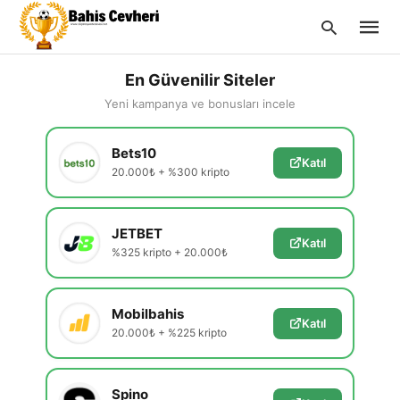
En Güvenilir Siteler
Yeni kampanya ve bonusları incele
Type
Bets10
your
Katıl
searc
20.000₺ + %300 kripto
query
and
hit
enter:
JETBET
Katıl
%325 kripto + 20.000₺
Mobilbahis
Katıl
20.000₺ + %225 kripto
Spino