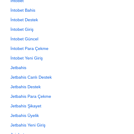
İntobet
İntobet Bahis
İntobet Destek
İntobet Giriş
İntobet Güncel
İntobet Para Çekme
İntobet Yeni Giriş
Jetbahis
Jetbahis Canlı Destek
Jetbahis Destek
Jetbahis Para Çekme
Jetbahis Şikayet
Jetbahis Üyelik
Jetbahis Yeni Giriş