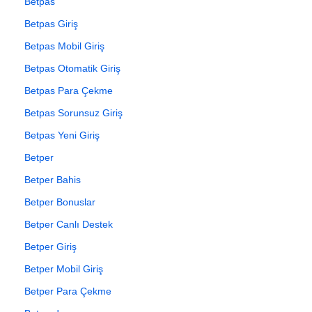
Betpas
Betpas Giriş
Betpas Mobil Giriş
Betpas Otomatik Giriş
Betpas Para Çekme
Betpas Sorunsuz Giriş
Betpas Yeni Giriş
Betper
Betper Bahis
Betper Bonuslar
Betper Canlı Destek
Betper Giriş
Betper Mobil Giriş
Betper Para Çekme