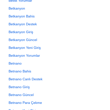
Betist Yorumlar
Betkanyon
Betkanyon Bahis
Betkanyon Destek
Betkanyon Giriş
Betkanyon Güncel
Betkanyon Yeni Giriş
Betkanyon Yorumlar
Betnano
Betnano Bahis
Betnano Canlı Destek
Betnano Giriş
Betnano Güncel
Betnano Para Çekme