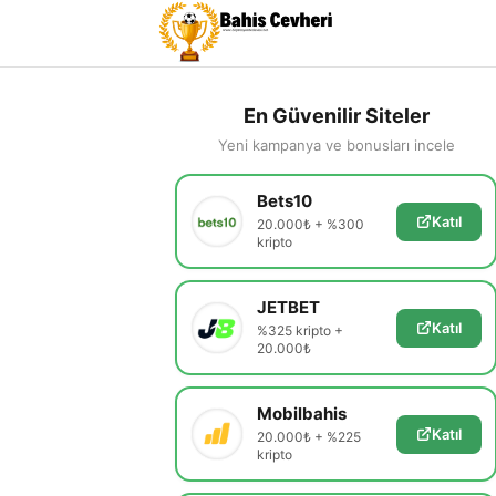
En Güvenilir Siteler
Yeni kampanya ve bonusları incele
Bets10
Katıl
20.000₺ + %300
kripto
JETBET
Katıl
%325 kripto +
20.000₺
Mobilbahis
Katıl
20.000₺ + %225
kripto