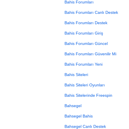
Bahis Forumları
Bahis Forumları Canlı Destek
Bahis Forumları Destek
Bahis Forumları Giriş
Bahis Forumları Güncel
Bahis Forumları Güvenilir Mi
Bahis Forumları Yeni
Bahis Siteleri
Bahis Siteleri Oyunları
Bahis Sitelerinde Freespin
Bahsegel
Bahsegel Bahis
Bahsegel Canlı Destek