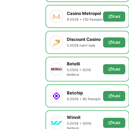
Casino Metropol
Katıl
8.000₺ + 150 freespin
Discount Casino
Katıl
5.000₺ nakit iade
Betelli
Katıl
5.050₺ + 500₺
bedava
Betchip
Katıl
6.000₺ + 80 freespin
Winnit
Katıl
5.000₺ + 500₺
bedava