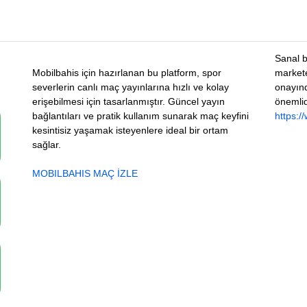
Sanal b
Mobilbahis için hazırlanan bu platform, spor
markete
severlerin canlı maç yayınlarına hızlı ve kolay
onayınd
erişebilmesi için tasarlanmıştır. Güncel yayın
önemlid
bağlantıları ve pratik kullanım sunarak maç keyfini
https:/
kesintisiz yaşamak isteyenlere ideal bir ortam
sağlar.
MOBILBAHIS MAÇ İZLE