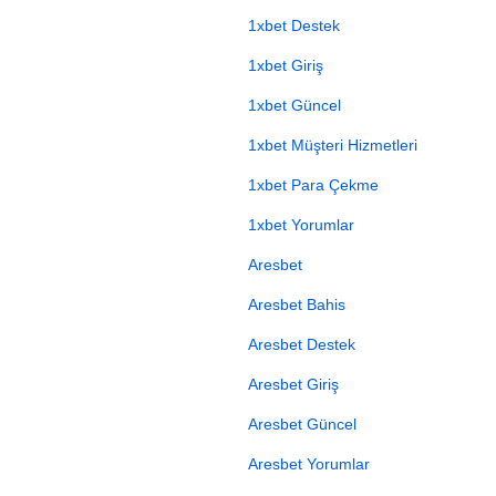
1xbet Destek
1xbet Giriş
1xbet Güncel
1xbet Müşteri Hizmetleri
1xbet Para Çekme
1xbet Yorumlar
Aresbet
Aresbet Bahis
Aresbet Destek
Aresbet Giriş
Aresbet Güncel
Aresbet Yorumlar