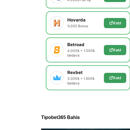
Hovarda
Katıl
%300 Bonus
Betroad
Katıl
4.000₺ + 1.000₺
bedava
Rexbet
Katıl
3.000₺ + 1.500₺
bedava
Tipobet365 Bahis