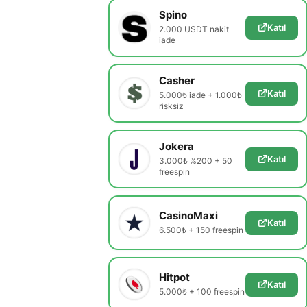
Spino
Katıl
2.000 USDT nakit
iade
Casher
Katıl
5.000₺ iade + 1.000₺
risksiz
Jokera
Katıl
3.000₺ %200 + 50
freespin
CasinoMaxi
Katıl
6.500₺ + 150 freespin
Hitpot
Katıl
5.000₺ + 100 freespin