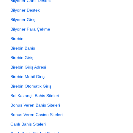
Bilyoner Canlı Destek
Bilyoner Destek
Bilyoner Giriş
Bilyoner Para Çekme
Birebin
Birebin Bahis
Birebin Giriş
Birebin Giriş Adresi
Birebin Mobil Giriş
Birebin Otomatik Giriş
Bol Kazançlı Bahis Siteleri
Bonus Veren Bahis Siteleri
Bonus Veren Casino Siteleri
Canlı Bahis Siteleri