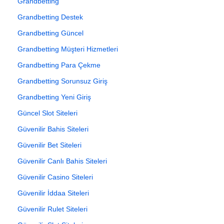
Grandbetting
Grandbetting Destek
Grandbetting Güncel
Grandbetting Müşteri Hizmetleri
Grandbetting Para Çekme
Grandbetting Sorunsuz Giriş
Grandbetting Yeni Giriş
Güncel Slot Siteleri
Güvenilir Bahis Siteleri
Güvenilir Bet Siteleri
Güvenilir Canlı Bahis Siteleri
Güvenilir Casino Siteleri
Güvenilir İddaa Siteleri
Güvenilir Rulet Siteleri