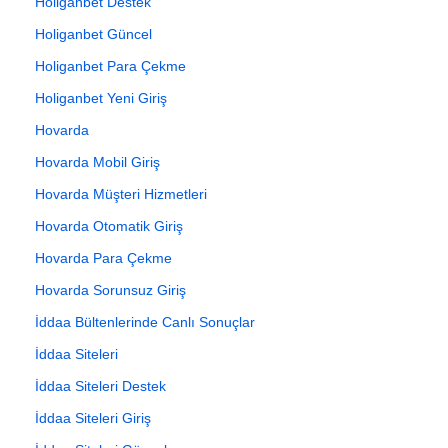
Holiganbet Destek
Holiganbet Güncel
Holiganbet Para Çekme
Holiganbet Yeni Giriş
Hovarda
Hovarda Mobil Giriş
Hovarda Müşteri Hizmetleri
Hovarda Otomatik Giriş
Hovarda Para Çekme
Hovarda Sorunsuz Giriş
İddaa Bültenlerinde Canlı Sonuçlar
İddaa Siteleri
İddaa Siteleri Destek
İddaa Siteleri Giriş