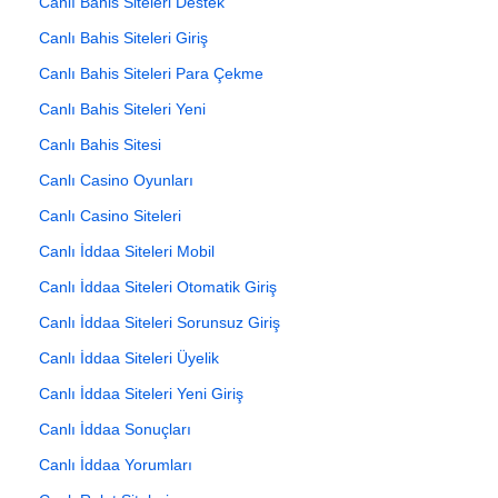
Canlı Bahis Siteleri Destek
Canlı Bahis Siteleri Giriş
Canlı Bahis Siteleri Para Çekme
Canlı Bahis Siteleri Yeni
Canlı Bahis Sitesi
Canlı Casino Oyunları
Canlı Casino Siteleri
Canlı İddaa Siteleri Mobil
Canlı İddaa Siteleri Otomatik Giriş
Canlı İddaa Siteleri Sorunsuz Giriş
Canlı İddaa Siteleri Üyelik
Canlı İddaa Siteleri Yeni Giriş
Canlı İddaa Sonuçları
Canlı İddaa Yorumları