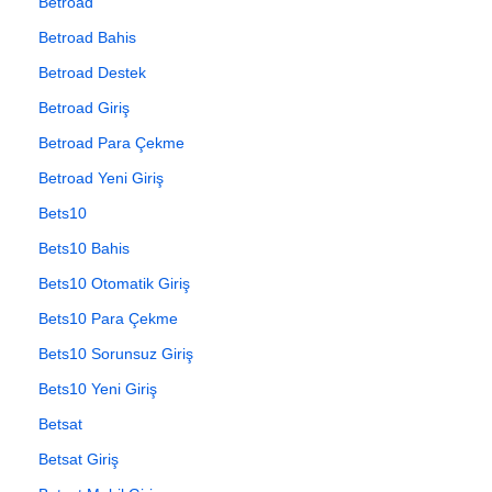
Betroad
Betroad Bahis
Betroad Destek
Betroad Giriş
Betroad Para Çekme
Betroad Yeni Giriş
Bets10
Bets10 Bahis
Bets10 Otomatik Giriş
Bets10 Para Çekme
Bets10 Sorunsuz Giriş
Bets10 Yeni Giriş
Betsat
Betsat Giriş