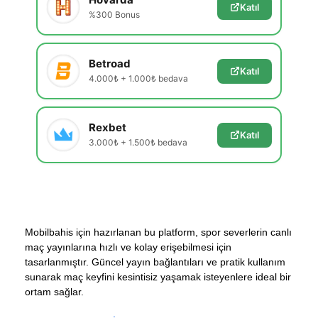
Katıl
%300 Bonus
Betroad
Katıl
4.000₺ + 1.000₺ bedava
Rexbet
Katıl
3.000₺ + 1.500₺ bedava
Mobilbahis için hazırlanan bu platform, spor severlerin canlı
maç yayınlarına hızlı ve kolay erişebilmesi için
tasarlanmıştır. Güncel yayın bağlantıları ve pratik kullanım
sunarak maç keyfini kesintisiz yaşamak isteyenlere ideal bir
ortam sağlar.