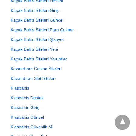
Kaçak Bahis Siteleri Destek
Kaçak Bahis Siteleri Giriş
Kaçak Bahis Siteleri Güncel
Kaçak Bahis Siteleri Para Çekme
Kaçak Bahis Siteleri Şikayet
Kaçak Bahis Siteleri Yeni
Kaçak Bahis Siteleri Yorumlar
Kazandıran Casino Siteleri
Kazandıran Slot Siteleri
Klasbahis
Klasbahis Destek
Klasbahis Giriş
Klasbahis Güncel
Klasbahis Güvenilir Mi