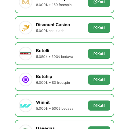
Katıl
8.000₺ + 150 freespin
Discount Casino
Katıl
5.000₺ nakit iade
Betelli
Katıl
5.050₺ + 500₺ bedava
Betchip
Katıl
6.000₺ + 80 freespin
Winnit
Katıl
5.000₺ + 500₺ bedava
Davegas