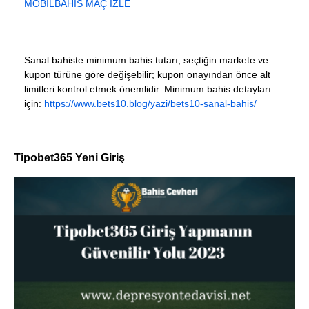
MOBILBAHIS MAÇ İZLE
Sanal bahiste minimum bahis tutarı, seçtiğin markete ve
kupon türüne göre değişebilir; kupon onayından önce alt
limitleri kontrol etmek önemlidir. Minimum bahis detayları
için:
https://www.bets10.blog/yazi/bets10-sanal-bahis/
Tipobet365 Yeni Giriş