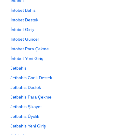
İntobet
İntobet Bahis
İntobet Destek
İntobet Giriş
İntobet Güncel
İntobet Para Çekme
İntobet Yeni Giriş
Jetbahis
Jetbahis Canlı Destek
Jetbahis Destek
Jetbahis Para Çekme
Jetbahis Şikayet
Jetbahis Üyelik
Jetbahis Yeni Giriş