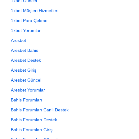
1xbet Güncel
1xbet Müşteri Hizmetleri
1xbet Para Çekme
1xbet Yorumlar
Aresbet
Aresbet Bahis
Aresbet Destek
Aresbet Giriş
Aresbet Güncel
Aresbet Yorumlar
Bahis Forumları
Bahis Forumları Canlı Destek
Bahis Forumları Destek
Bahis Forumları Giriş