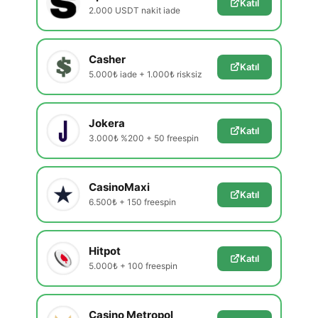
Katıl
2.000 USDT nakit iade
Casher
Katıl
5.000₺ iade + 1.000₺ risksiz
Jokera
Katıl
3.000₺ %200 + 50 freespin
CasinoMaxi
Katıl
6.500₺ + 150 freespin
Hitpot
Katıl
5.000₺ + 100 freespin
Casino Metropol