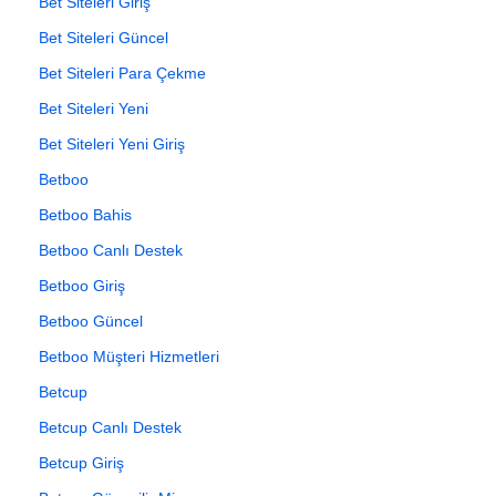
Bet Siteleri Giriş
Bet Siteleri Güncel
Bet Siteleri Para Çekme
Bet Siteleri Yeni
Bet Siteleri Yeni Giriş
Betboo
Betboo Bahis
Betboo Canlı Destek
Betboo Giriş
Betboo Güncel
Betboo Müşteri Hizmetleri
Betcup
Betcup Canlı Destek
Betcup Giriş