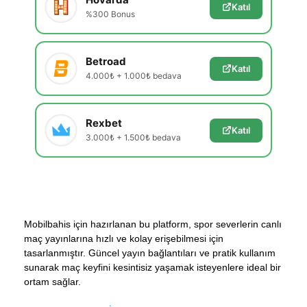
Katıl
%300 Bonus
Betroad
Katıl
4.000₺ + 1.000₺ bedava
Rexbet
Katıl
3.000₺ + 1.500₺ bedava
Mobilbahis için hazırlanan bu platform, spor severlerin canlı
maç yayınlarına hızlı ve kolay erişebilmesi için
tasarlanmıştır. Güncel yayın bağlantıları ve pratik kullanım
sunarak maç keyfini kesintisiz yaşamak isteyenlere ideal bir
ortam sağlar.