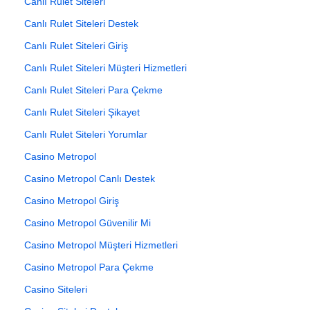
Canlı Rulet Siteleri
Canlı Rulet Siteleri Destek
Canlı Rulet Siteleri Giriş
Canlı Rulet Siteleri Müşteri Hizmetleri
Canlı Rulet Siteleri Para Çekme
Canlı Rulet Siteleri Şikayet
Canlı Rulet Siteleri Yorumlar
Casino Metropol
Casino Metropol Canlı Destek
Casino Metropol Giriş
Casino Metropol Güvenilir Mi
Casino Metropol Müşteri Hizmetleri
Casino Metropol Para Çekme
Casino Siteleri