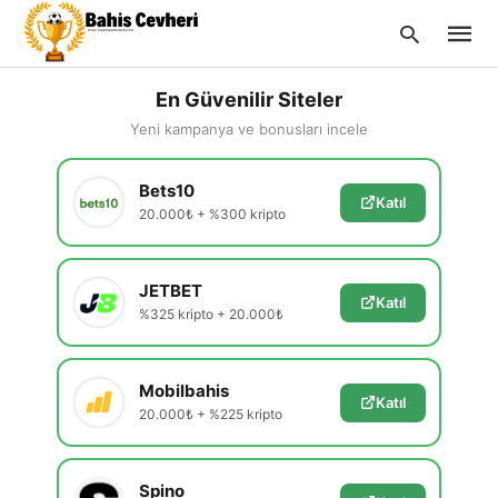
En Güvenilir Siteler
Yeni kampanya ve bonusları incele
Type
Bets10
your
Katıl
searc
20.000₺ + %300 kripto
query
and
hit
enter:
JETBET
Katıl
%325 kripto + 20.000₺
Mobilbahis
Katıl
20.000₺ + %225 kripto
Spino