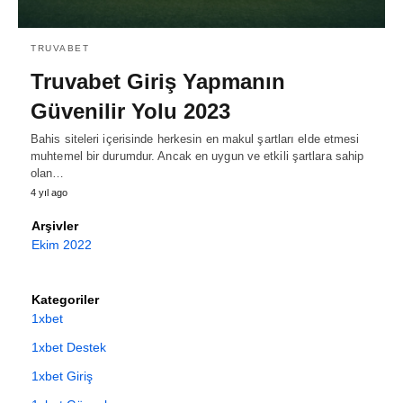
TRUVABET
Truvabet Giriş Yapmanın
Güvenilir Yolu 2023
Bahis siteleri içerisinde herkesin en makul şartları elde etmesi
muhtemel bir durumdur. Ancak en uygun ve etkili şartlara sahip
olan…
4 yıl ago
Arşivler
Ekim 2022
Kategoriler
1xbet
1xbet Destek
1xbet Giriş