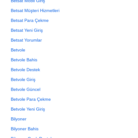
Betsat Mobil Giriş
Betsat Müşteri Hizmetleri
Betsat Para Çekme
Betsat Yeni Giriş
Betsat Yorumlar
Betvole
Betvole Bahis
Betvole Destek
Betvole Giriş
Betvole Güncel
Betvole Para Çekme
Betvole Yeni Giriş
Bilyoner
Bilyoner Bahis