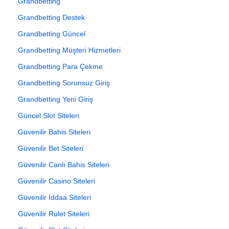
Grandbetting
Grandbetting Destek
Grandbetting Güncel
Grandbetting Müşteri Hizmetleri
Grandbetting Para Çekme
Grandbetting Sorunsuz Giriş
Grandbetting Yeni Giriş
Güncel Slot Siteleri
Güvenilir Bahis Siteleri
Güvenilir Bet Siteleri
Güvenilir Canlı Bahis Siteleri
Güvenilir Casino Siteleri
Güvenilir İddaa Siteleri
Güvenilir Rulet Siteleri