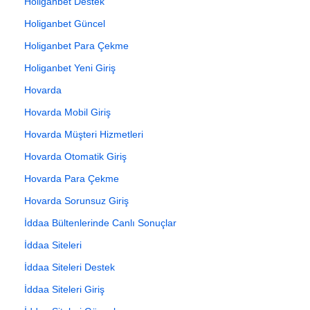
Holiganbet Destek
Holiganbet Güncel
Holiganbet Para Çekme
Holiganbet Yeni Giriş
Hovarda
Hovarda Mobil Giriş
Hovarda Müşteri Hizmetleri
Hovarda Otomatik Giriş
Hovarda Para Çekme
Hovarda Sorunsuz Giriş
İddaa Bültenlerinde Canlı Sonuçlar
İddaa Siteleri
İddaa Siteleri Destek
İddaa Siteleri Giriş