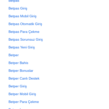
Betpas
Betpas Giriş
Betpas Mobil Giriş
Betpas Otomatik Giriş
Betpas Para Çekme
Betpas Sorunsuz Giriş
Betpas Yeni Giriş
Betper
Betper Bahis
Betper Bonuslar
Betper Canlı Destek
Betper Giriş
Betper Mobil Giriş
Betper Para Çekme