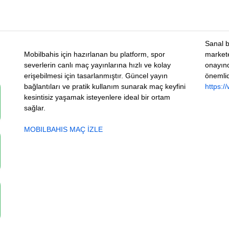
Sanal b
Mobilbahis için hazırlanan bu platform, spor
markete
severlerin canlı maç yayınlarına hızlı ve kolay
onayınd
erişebilmesi için tasarlanmıştır. Güncel yayın
önemlid
bağlantıları ve pratik kullanım sunarak maç keyfini
https:/
kesintisiz yaşamak isteyenlere ideal bir ortam
sağlar.
MOBILBAHIS MAÇ İZLE