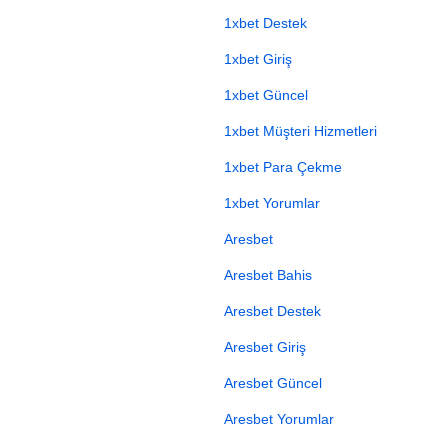
1xbet Destek
1xbet Giriş
1xbet Güncel
1xbet Müşteri Hizmetleri
1xbet Para Çekme
1xbet Yorumlar
Aresbet
Aresbet Bahis
Aresbet Destek
Aresbet Giriş
Aresbet Güncel
Aresbet Yorumlar