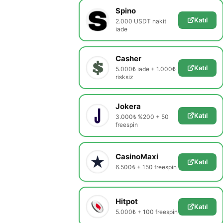
Spino
Katıl
2.000 USDT nakit
iade
Casher
Katıl
5.000₺ iade + 1.000₺
risksiz
Jokera
Katıl
3.000₺ %200 + 50
freespin
CasinoMaxi
Katıl
6.500₺ + 150 freespin
Hitpot
Katıl
5.000₺ + 100 freespin