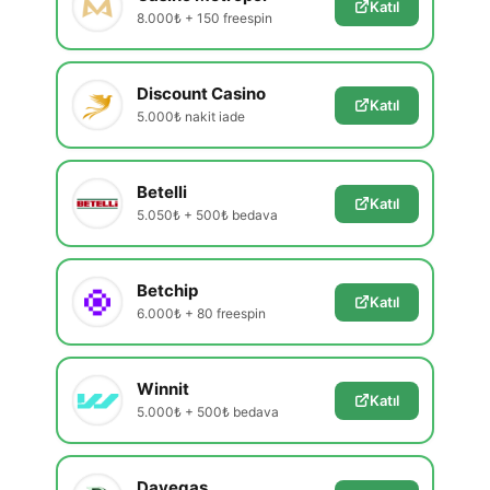
Katıl
8.000₺ + 150 freespin
Discount Casino
Katıl
5.000₺ nakit iade
Betelli
Katıl
5.050₺ + 500₺ bedava
Betchip
Katıl
6.000₺ + 80 freespin
Winnit
Katıl
5.000₺ + 500₺ bedava
Davegas