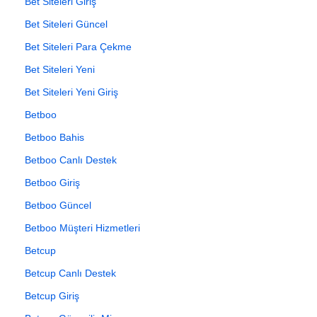
Bet Siteleri Giriş
Bet Siteleri Güncel
Bet Siteleri Para Çekme
Bet Siteleri Yeni
Bet Siteleri Yeni Giriş
Betboo
Betboo Bahis
Betboo Canlı Destek
Betboo Giriş
Betboo Güncel
Betboo Müşteri Hizmetleri
Betcup
Betcup Canlı Destek
Betcup Giriş