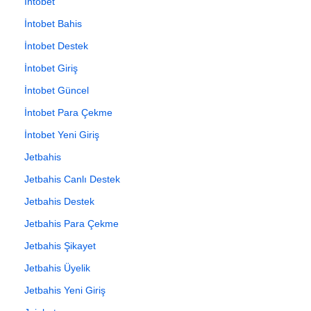
İntobet
İntobet Bahis
İntobet Destek
İntobet Giriş
İntobet Güncel
İntobet Para Çekme
İntobet Yeni Giriş
Jetbahis
Jetbahis Canlı Destek
Jetbahis Destek
Jetbahis Para Çekme
Jetbahis Şikayet
Jetbahis Üyelik
Jetbahis Yeni Giriş