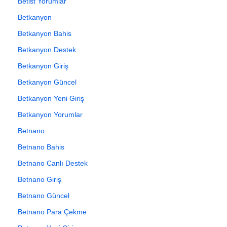
Betist Yorumlar
Betkanyon
Betkanyon Bahis
Betkanyon Destek
Betkanyon Giriş
Betkanyon Güncel
Betkanyon Yeni Giriş
Betkanyon Yorumlar
Betnano
Betnano Bahis
Betnano Canlı Destek
Betnano Giriş
Betnano Güncel
Betnano Para Çekme