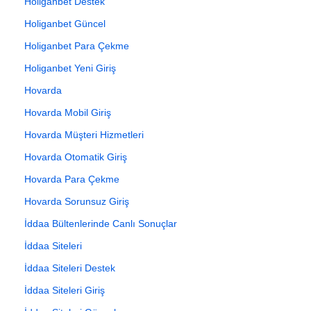
Holiganbet Destek
Holiganbet Güncel
Holiganbet Para Çekme
Holiganbet Yeni Giriş
Hovarda
Hovarda Mobil Giriş
Hovarda Müşteri Hizmetleri
Hovarda Otomatik Giriş
Hovarda Para Çekme
Hovarda Sorunsuz Giriş
İddaa Bültenlerinde Canlı Sonuçlar
İddaa Siteleri
İddaa Siteleri Destek
İddaa Siteleri Giriş