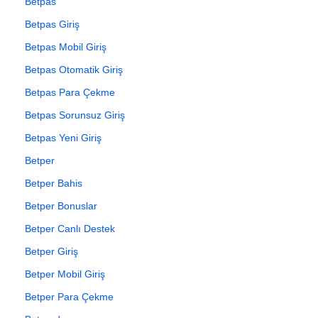
Betpas
Betpas Giriş
Betpas Mobil Giriş
Betpas Otomatik Giriş
Betpas Para Çekme
Betpas Sorunsuz Giriş
Betpas Yeni Giriş
Betper
Betper Bahis
Betper Bonuslar
Betper Canlı Destek
Betper Giriş
Betper Mobil Giriş
Betper Para Çekme