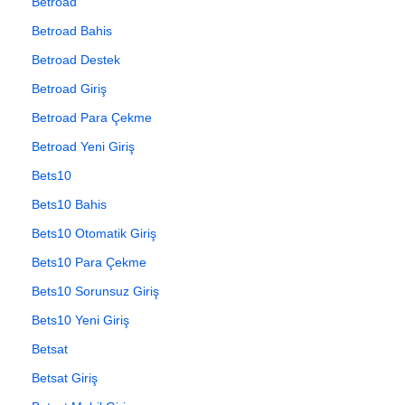
Betroad
Betroad Bahis
Betroad Destek
Betroad Giriş
Betroad Para Çekme
Betroad Yeni Giriş
Bets10
Bets10 Bahis
Bets10 Otomatik Giriş
Bets10 Para Çekme
Bets10 Sorunsuz Giriş
Bets10 Yeni Giriş
Betsat
Betsat Giriş