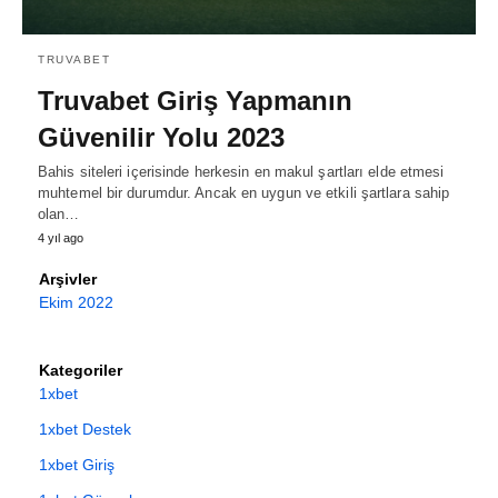
TRUVABET
Truvabet Giriş Yapmanın
Güvenilir Yolu 2023
Bahis siteleri içerisinde herkesin en makul şartları elde etmesi
muhtemel bir durumdur. Ancak en uygun ve etkili şartlara sahip
olan…
4 yıl ago
Arşivler
Ekim 2022
Kategoriler
1xbet
1xbet Destek
1xbet Giriş