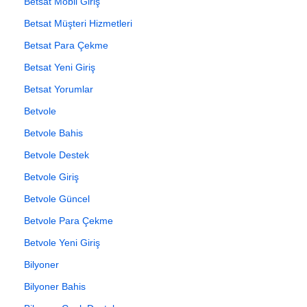
Betsat Mobil Giriş
Betsat Müşteri Hizmetleri
Betsat Para Çekme
Betsat Yeni Giriş
Betsat Yorumlar
Betvole
Betvole Bahis
Betvole Destek
Betvole Giriş
Betvole Güncel
Betvole Para Çekme
Betvole Yeni Giriş
Bilyoner
Bilyoner Bahis