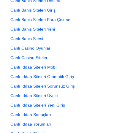
Canlı Bahis Siteleri Destek
Canlı Bahis Siteleri Giriş
Canlı Bahis Siteleri Para Çekme
Canlı Bahis Siteleri Yeni
Canlı Bahis Sitesi
Canlı Casino Oyunları
Canlı Casino Siteleri
Canlı İddaa Siteleri Mobil
Canlı İddaa Siteleri Otomatik Giriş
Canlı İddaa Siteleri Sorunsuz Giriş
Canlı İddaa Siteleri Üyelik
Canlı İddaa Siteleri Yeni Giriş
Canlı İddaa Sonuçları
Canlı İddaa Yorumları