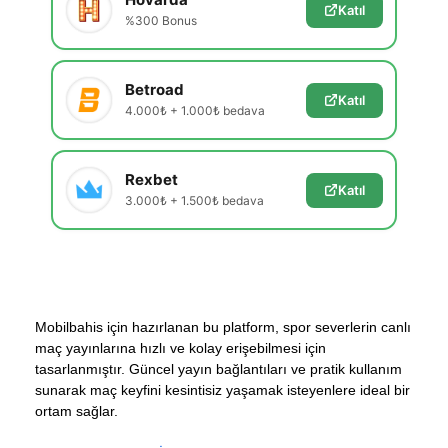
Katıl
%300 Bonus
Betroad
Katıl
4.000₺ + 1.000₺ bedava
Rexbet
Katıl
3.000₺ + 1.500₺ bedava
Mobilbahis için hazırlanan bu platform, spor severlerin canlı
maç yayınlarına hızlı ve kolay erişebilmesi için
tasarlanmıştır. Güncel yayın bağlantıları ve pratik kullanım
sunarak maç keyfini kesintisiz yaşamak isteyenlere ideal bir
ortam sağlar.