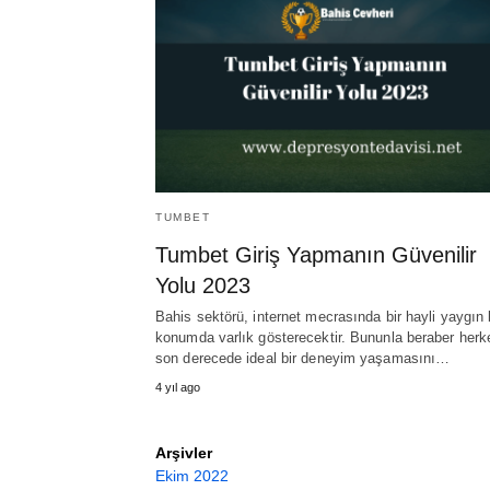
TUMBET
Tumbet Giriş Yapmanın Güvenilir
Yolu 2023
Bahis sektörü, internet mecrasında bir hayli yaygın 
konumda varlık gösterecektir. Bununla beraber herk
son derecede ideal bir deneyim yaşamasını…
4 yıl ago
Arşivler
Ekim 2022