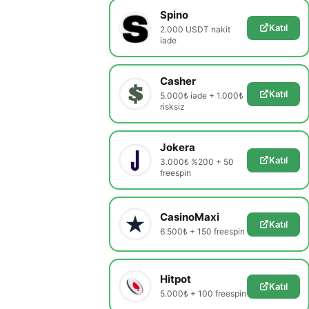
Spino
Katıl
2.000 USDT nakit
iade
Casher
Katıl
5.000₺ iade + 1.000₺
risksiz
Jokera
Katıl
3.000₺ %200 + 50
freespin
CasinoMaxi
Katıl
6.500₺ + 150 freespin
Hitpot
Katıl
5.000₺ + 100 freespin