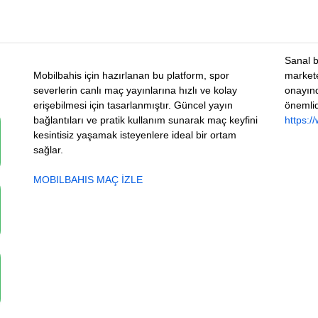
Sanal b
Mobilbahis için hazırlanan bu platform, spor
markete
severlerin canlı maç yayınlarına hızlı ve kolay
onayınd
erişebilmesi için tasarlanmıştır. Güncel yayın
önemlid
bağlantıları ve pratik kullanım sunarak maç keyfini
https:/
kesintisiz yaşamak isteyenlere ideal bir ortam
sağlar.
MOBILBAHIS MAÇ İZLE