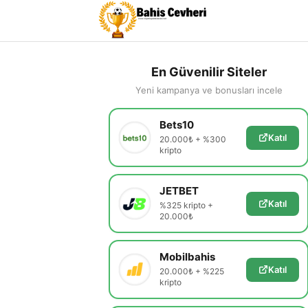
En Güvenilir Siteler
Yeni kampanya ve bonusları incele
Bets10
Katıl
20.000₺ + %300
kripto
JETBET
Katıl
%325 kripto +
20.000₺
Mobilbahis
Katıl
20.000₺ + %225
kripto