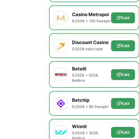
Casino Metropol
Katıl
8.000₺ + 150 freespin
Discount Casino
Katıl
5.000₺ nakit iade
Betelli
Katıl
5.050₺ + 500₺
bedava
Betchip
Katıl
6.000₺ + 80 freespin
Winnit
Katıl
5.000₺ + 500₺
bedava