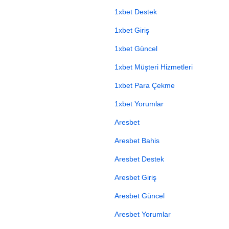
1xbet Destek
1xbet Giriş
1xbet Güncel
1xbet Müşteri Hizmetleri
1xbet Para Çekme
1xbet Yorumlar
Aresbet
Aresbet Bahis
Aresbet Destek
Aresbet Giriş
Aresbet Güncel
Aresbet Yorumlar