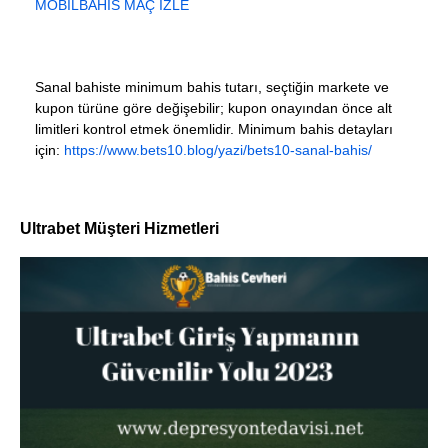
MOBILBAHIS MAÇ İZLE
Sanal bahiste minimum bahis tutarı, seçtiğin markete ve
kupon türüne göre değişebilir; kupon onayından önce alt
limitleri kontrol etmek önemlidir. Minimum bahis detayları
için:
https://www.bets10.blog/yazi/bets10-sanal-bahis/
Ultrabet Müşteri Hizmetleri