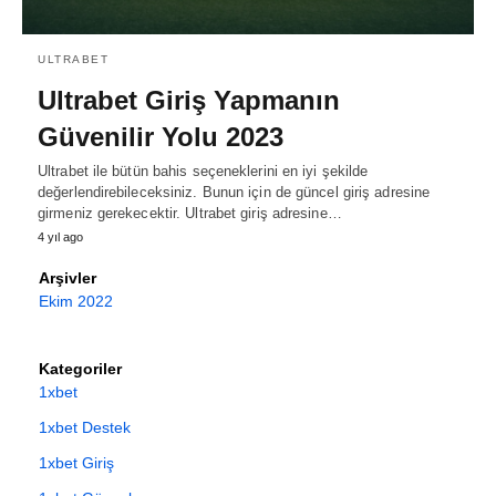
ULTRABET
Ultrabet Giriş Yapmanın
Güvenilir Yolu 2023
Ultrabet ile bütün bahis seçeneklerini en iyi şekilde
değerlendirebileceksiniz. Bunun için de güncel giriş adresine
girmeniz gerekecektir. Ultrabet giriş adresine…
4 yıl ago
Arşivler
Ekim 2022
Kategoriler
1xbet
1xbet Destek
1xbet Giriş