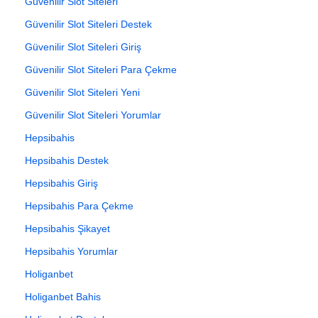
Güvenilir Slot Siteleri
Güvenilir Slot Siteleri Destek
Güvenilir Slot Siteleri Giriş
Güvenilir Slot Siteleri Para Çekme
Güvenilir Slot Siteleri Yeni
Güvenilir Slot Siteleri Yorumlar
Hepsibahis
Hepsibahis Destek
Hepsibahis Giriş
Hepsibahis Para Çekme
Hepsibahis Şikayet
Hepsibahis Yorumlar
Holiganbet
Holiganbet Bahis