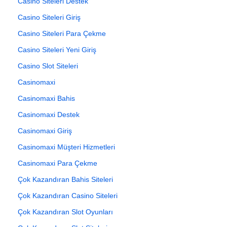
Casino Siteleri Destek
Casino Siteleri Giriş
Casino Siteleri Para Çekme
Casino Siteleri Yeni Giriş
Casino Slot Siteleri
Casinomaxi
Casinomaxi Bahis
Casinomaxi Destek
Casinomaxi Giriş
Casinomaxi Müşteri Hizmetleri
Casinomaxi Para Çekme
Çok Kazandıran Bahis Siteleri
Çok Kazandıran Casino Siteleri
Çok Kazandıran Slot Oyunları