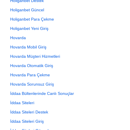
Holiganbet Destek
Holiganbet Güncel
Holiganbet Para Çekme
Holiganbet Yeni Giriş
Hovarda
Hovarda Mobil Giriş
Hovarda Müşteri Hizmetleri
Hovarda Otomatik Giriş
Hovarda Para Çekme
Hovarda Sorunsuz Giriş
İddaa Bültenlerinde Canlı Sonuçlar
İddaa Siteleri
İddaa Siteleri Destek
İddaa Siteleri Giriş