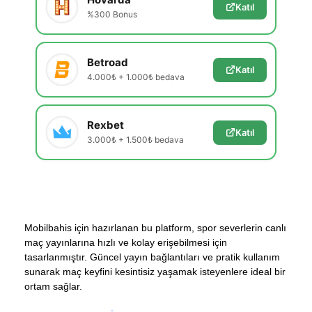
Katıl
%300 Bonus
Betroad
Katıl
4.000₺ + 1.000₺ bedava
Rexbet
Katıl
3.000₺ + 1.500₺ bedava
Mobilbahis için hazırlanan bu platform, spor severlerin canlı
maç yayınlarına hızlı ve kolay erişebilmesi için
tasarlanmıştır. Güncel yayın bağlantıları ve pratik kullanım
sunarak maç keyfini kesintisiz yaşamak isteyenlere ideal bir
ortam sağlar.