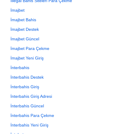
İllegal Bahis Siteleri Para Çekme
İmajbet
İmajbet Bahis
İmajbet Destek
İmajbet Güncel
İmajbet Para Çekme
İmajbet Yeni Giriş
İnterbahis
İnterbahis Destek
İnterbahis Giriş
İnterbahis Giriş Adresi
İnterbahis Güncel
İnterbahis Para Çekme
İnterbahis Yeni Giriş