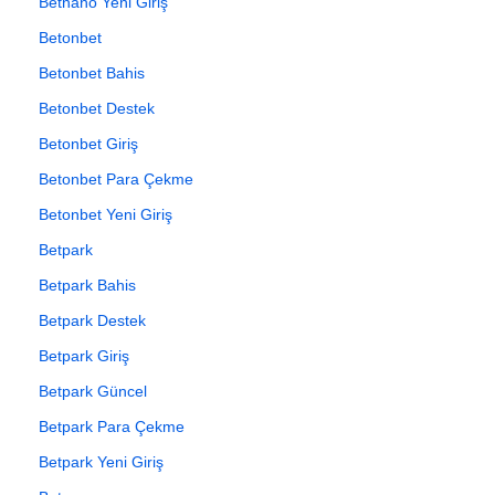
Betnano Yeni Giriş
Betonbet
Betonbet Bahis
Betonbet Destek
Betonbet Giriş
Betonbet Para Çekme
Betonbet Yeni Giriş
Betpark
Betpark Bahis
Betpark Destek
Betpark Giriş
Betpark Güncel
Betpark Para Çekme
Betpark Yeni Giriş