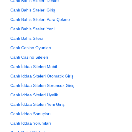
Canlı Bahis Siteleri Destek
Canlı Bahis Siteleri Giriş
Canlı Bahis Siteleri Para Çekme
Canlı Bahis Siteleri Yeni
Canlı Bahis Sitesi
Canlı Casino Oyunları
Canlı Casino Siteleri
Canlı İddaa Siteleri Mobil
Canlı İddaa Siteleri Otomatik Giriş
Canlı İddaa Siteleri Sorunsuz Giriş
Canlı İddaa Siteleri Üyelik
Canlı İddaa Siteleri Yeni Giriş
Canlı İddaa Sonuçları
Canlı İddaa Yorumları