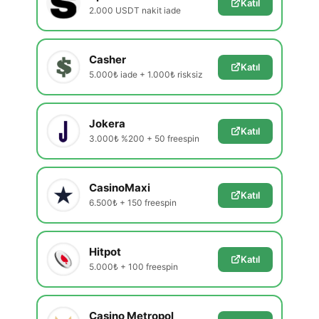
Katıl
2.000 USDT nakit iade
Casher
Katıl
5.000₺ iade + 1.000₺ risksiz
Jokera
Katıl
3.000₺ %200 + 50 freespin
CasinoMaxi
Katıl
6.500₺ + 150 freespin
Hitpot
Katıl
5.000₺ + 100 freespin
Casino Metropol