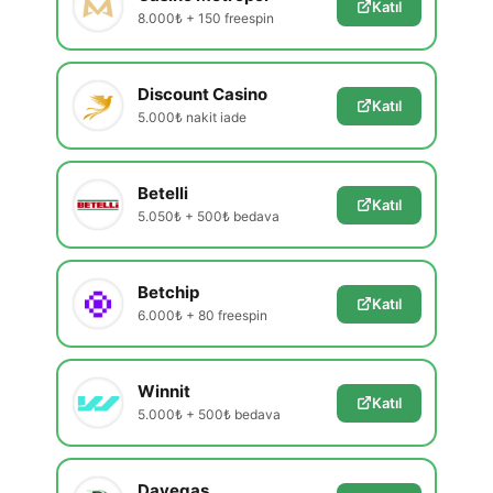
Katıl
8.000₺ + 150 freespin
Discount Casino
Katıl
5.000₺ nakit iade
Betelli
Katıl
5.050₺ + 500₺ bedava
Betchip
Katıl
6.000₺ + 80 freespin
Winnit
Katıl
5.000₺ + 500₺ bedava
Davegas