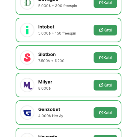
Katıl
5.000₺ + 300 freespin
Intobet
Katıl
5.000₺ + 150 freespin
Slotbon
Katıl
7.500₺ + %200
Milyar
Katıl
8.000₺
Genzobet
Katıl
4.000₺ Her Ay
Hovarda