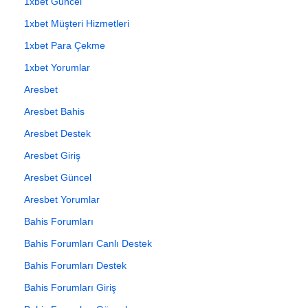
1xbet Güncel
1xbet Müşteri Hizmetleri
1xbet Para Çekme
1xbet Yorumlar
Aresbet
Aresbet Bahis
Aresbet Destek
Aresbet Giriş
Aresbet Güncel
Aresbet Yorumlar
Bahis Forumları
Bahis Forumları Canlı Destek
Bahis Forumları Destek
Bahis Forumları Giriş