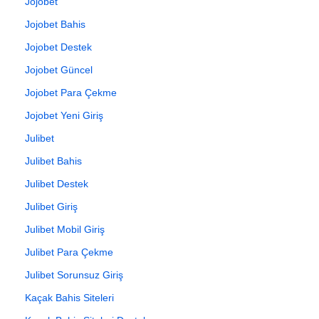
Jojobet
Jojobet Bahis
Jojobet Destek
Jojobet Güncel
Jojobet Para Çekme
Jojobet Yeni Giriş
Julibet
Julibet Bahis
Julibet Destek
Julibet Giriş
Julibet Mobil Giriş
Julibet Para Çekme
Julibet Sorunsuz Giriş
Kaçak Bahis Siteleri