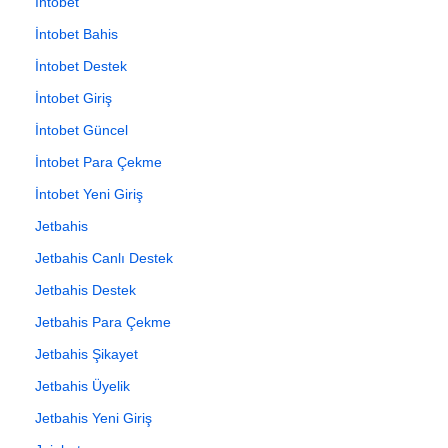
İntobet
İntobet Bahis
İntobet Destek
İntobet Giriş
İntobet Güncel
İntobet Para Çekme
İntobet Yeni Giriş
Jetbahis
Jetbahis Canlı Destek
Jetbahis Destek
Jetbahis Para Çekme
Jetbahis Şikayet
Jetbahis Üyelik
Jetbahis Yeni Giriş