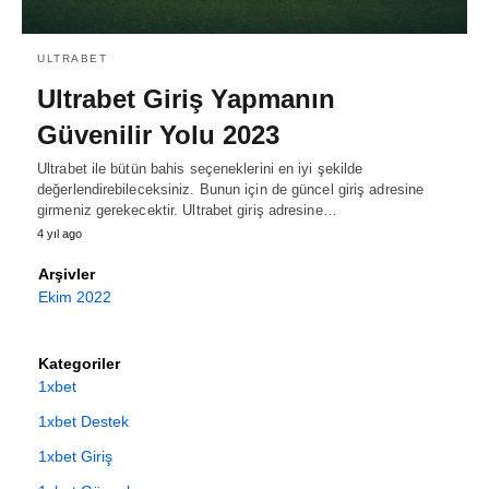
ULTRABET
Ultrabet Giriş Yapmanın
Güvenilir Yolu 2023
Ultrabet ile bütün bahis seçeneklerini en iyi şekilde
değerlendirebileceksiniz. Bunun için de güncel giriş adresine
girmeniz gerekecektir. Ultrabet giriş adresine…
4 yıl ago
Arşivler
Ekim 2022
Kategoriler
1xbet
1xbet Destek
1xbet Giriş