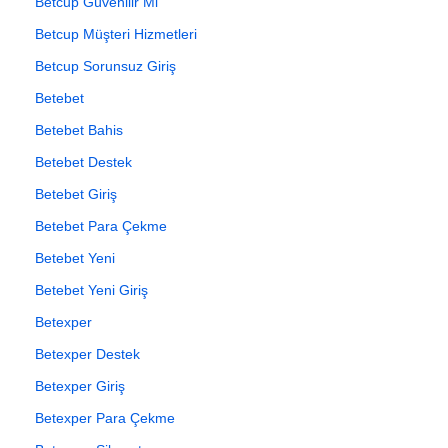
Betcup Güvenilir Mi
Betcup Müşteri Hizmetleri
Betcup Sorunsuz Giriş
Betebet
Betebet Bahis
Betebet Destek
Betebet Giriş
Betebet Para Çekme
Betebet Yeni
Betebet Yeni Giriş
Betexper
Betexper Destek
Betexper Giriş
Betexper Para Çekme