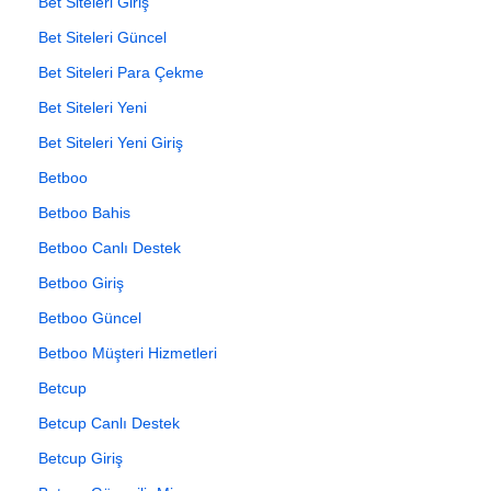
Bet Siteleri Giriş
Bet Siteleri Güncel
Bet Siteleri Para Çekme
Bet Siteleri Yeni
Bet Siteleri Yeni Giriş
Betboo
Betboo Bahis
Betboo Canlı Destek
Betboo Giriş
Betboo Güncel
Betboo Müşteri Hizmetleri
Betcup
Betcup Canlı Destek
Betcup Giriş