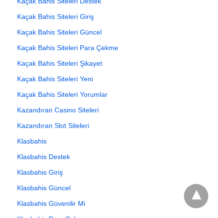
Kaçak Bahis Siteleri Destek
Kaçak Bahis Siteleri Giriş
Kaçak Bahis Siteleri Güncel
Kaçak Bahis Siteleri Para Çekme
Kaçak Bahis Siteleri Şikayet
Kaçak Bahis Siteleri Yeni
Kaçak Bahis Siteleri Yorumlar
Kazandıran Casino Siteleri
Kazandıran Slot Siteleri
Klasbahis
Klasbahis Destek
Klasbahis Giriş
Klasbahis Güncel
Klasbahis Güvenilir Mi