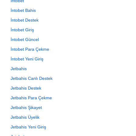
İntobet
İntobet Bahis
İntobet Destek
İntobet Giriş
İntobet Güncel
İntobet Para Çekme
İntobet Yeni Giriş
Jetbahis
Jetbahis Canlı Destek
Jetbahis Destek
Jetbahis Para Çekme
Jetbahis Şikayet
Jetbahis Üyelik
Jetbahis Yeni Giriş