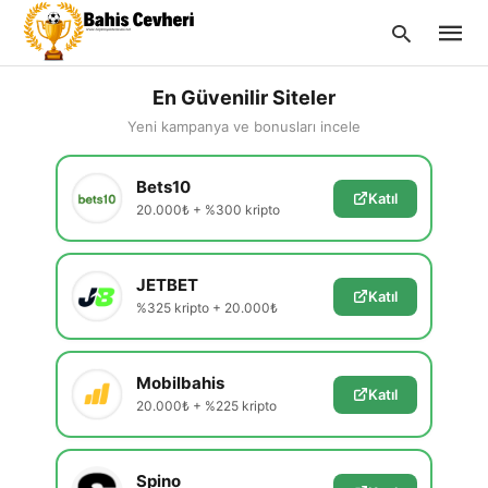
En Güvenilir Siteler
Yeni kampanya ve bonusları incele
Type
Bets10
your
Katıl
searc
20.000₺ + %300 kripto
query
and
hit
enter:
JETBET
Katıl
%325 kripto + 20.000₺
Mobilbahis
Katıl
20.000₺ + %225 kripto
Spino