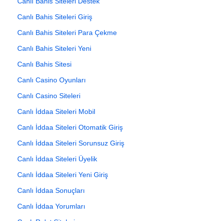
Canlı Bahis Siteleri Destek
Canlı Bahis Siteleri Giriş
Canlı Bahis Siteleri Para Çekme
Canlı Bahis Siteleri Yeni
Canlı Bahis Sitesi
Canlı Casino Oyunları
Canlı Casino Siteleri
Canlı İddaa Siteleri Mobil
Canlı İddaa Siteleri Otomatik Giriş
Canlı İddaa Siteleri Sorunsuz Giriş
Canlı İddaa Siteleri Üyelik
Canlı İddaa Siteleri Yeni Giriş
Canlı İddaa Sonuçları
Canlı İddaa Yorumları