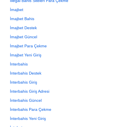
İllegal Bahis Siteleri Para Çekme
İmajbet
İmajbet Bahis
İmajbet Destek
İmajbet Güncel
İmajbet Para Çekme
İmajbet Yeni Giriş
İnterbahis
İnterbahis Destek
İnterbahis Giriş
İnterbahis Giriş Adresi
İnterbahis Güncel
İnterbahis Para Çekme
İnterbahis Yeni Giriş