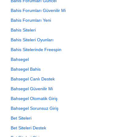
Bahis Forumları Güncel
Bahis Forumları Güvenilir Mi
Bahis Forumları Yeni
Bahis Siteleri
Bahis Siteleri Oyunları
Bahis Sitelerinde Freespin
Bahsegel
Bahsegel Bahis
Bahsegel Canlı Destek
Bahsegel Güvenilir Mi
Bahsegel Otomatik Giriş
Bahsegel Sorunsuz Giriş
Bet Siteleri
Bet Siteleri Destek