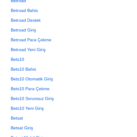
Betroad
Betroad Bahis
Betroad Destek
Betroad Giriş
Betroad Para Çekme
Betroad Yeni Giriş
Bets10
Bets10 Bahis
Bets10 Otomatik Giriş
Bets10 Para Çekme
Bets10 Sorunsuz Giriş
Bets10 Yeni Giriş
Betsat
Betsat Giriş