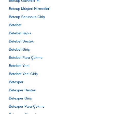
Betcup Güvenilir Mi
Betcup Müşteri Hizmetleri
Betcup Sorunsuz Giriş
Betebet
Betebet Bahis
Betebet Destek
Betebet Giriş
Betebet Para Çekme
Betebet Yeni
Betebet Yeni Giriş
Betexper
Betexper Destek
Betexper Giriş
Betexper Para Çekme