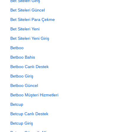
Bet Siteleri Giriş
Bet Siteleri Güncel
Bet Siteleri Para Çekme
Bet Siteleri Yeni
Bet Siteleri Yeni Giriş
Betboo
Betboo Bahis
Betboo Canlı Destek
Betboo Giriş
Betboo Güncel
Betboo Müşteri Hizmetleri
Betcup
Betcup Canlı Destek
Betcup Giriş