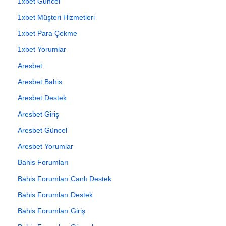
1xbet Güncel
1xbet Müşteri Hizmetleri
1xbet Para Çekme
1xbet Yorumlar
Aresbet
Aresbet Bahis
Aresbet Destek
Aresbet Giriş
Aresbet Güncel
Aresbet Yorumlar
Bahis Forumları
Bahis Forumları Canlı Destek
Bahis Forumları Destek
Bahis Forumları Giriş