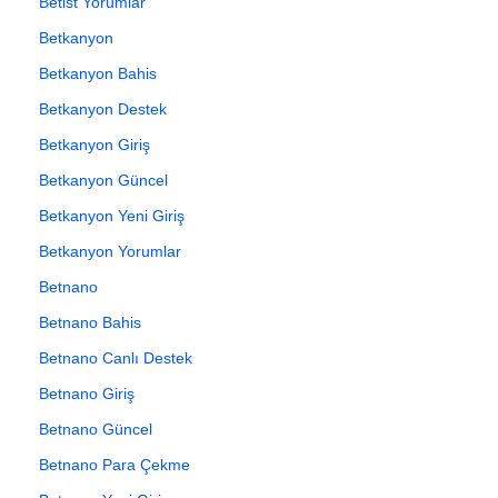
Betist Yorumlar
Betkanyon
Betkanyon Bahis
Betkanyon Destek
Betkanyon Giriş
Betkanyon Güncel
Betkanyon Yeni Giriş
Betkanyon Yorumlar
Betnano
Betnano Bahis
Betnano Canlı Destek
Betnano Giriş
Betnano Güncel
Betnano Para Çekme