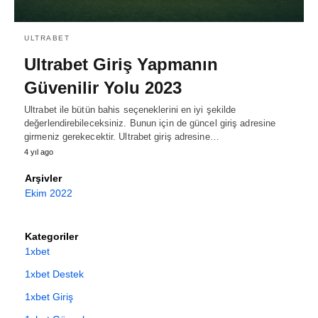
ULTRABET
Ultrabet Giriş Yapmanın
Güvenilir Yolu 2023
Ultrabet ile bütün bahis seçeneklerini en iyi şekilde
değerlendirebileceksiniz. Bunun için de güncel giriş adresine
girmeniz gerekecektir. Ultrabet giriş adresine…
4 yıl ago
Arşivler
Ekim 2022
Kategoriler
1xbet
1xbet Destek
1xbet Giriş