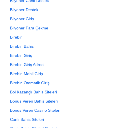
Bilyoner Canlı Destek
Bilyoner Destek
Bilyoner Giriş
Bilyoner Para Çekme
Birebin
Birebin Bahis
Birebin Giriş
Birebin Giriş Adresi
Birebin Mobil Giriş
Birebin Otomatik Giriş
Bol Kazançlı Bahis Siteleri
Bonus Veren Bahis Siteleri
Bonus Veren Casino Siteleri
Canlı Bahis Siteleri