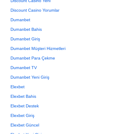
Discount Casino Yeni
Discount Casino Yorumlar
Dumanbet
Dumanbet Bahis
Dumanbet Giriş
Dumanbet Müşteri Hizmetleri
Dumanbet Para Çekme
Dumanbet TV
Dumanbet Yeni Giriş
Elexbet
Elexbet Bahis
Elexbet Destek
Elexbet Giriş
Elexbet Güncel