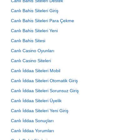
Canlı Bahis Siteleri Destek
Canlı Bahis Siteleri Giriş
Canlı Bahis Siteleri Para Çekme
Canlı Bahis Siteleri Yeni
Canlı Bahis Sitesi
Canlı Casino Oyunları
Canlı Casino Siteleri
Canlı İddaa Siteleri Mobil
Canlı İddaa Siteleri Otomatik Giriş
Canlı İddaa Siteleri Sorunsuz Giriş
Canlı İddaa Siteleri Üyelik
Canlı İddaa Siteleri Yeni Giriş
Canlı İddaa Sonuçları
Canlı İddaa Yorumları