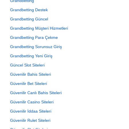
Grandbetting
Grandbetting Destek
Grandbetting Güncel
Grandbetting Müşteri Hizmetleri
Grandbetting Para Çekme
Grandbetting Sorunsuz Giriş
Grandbetting Yeni Giriş
Güncel Slot Siteleri
Güvenilir Bahis Siteleri
Güvenilir Bet Siteleri
Güvenilir Canlı Bahis Siteleri
Güvenilir Casino Siteleri
Güvenilir İddaa Siteleri
Güvenilir Rulet Siteleri