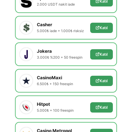
Katıl
2.000 USDT nakit iade
Casher
Katıl
5.000₺ iade + 1.000₺ risksiz
Jokera
Katıl
3.000₺ %200 + 50 freespin
CasinoMaxi
Katıl
6.500₺ + 150 freespin
Hitpot
Katıl
5.000₺ + 100 freespin
Casino Metropol