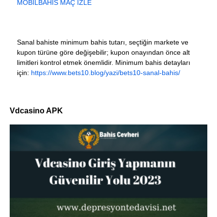
MOBILBAHIS MAÇ İZLE
Sanal bahiste minimum bahis tutarı, seçtiğin markete ve
kupon türüne göre değişebilir; kupon onayından önce alt
limitleri kontrol etmek önemlidir. Minimum bahis detayları
için:
https://www.bets10.blog/yazi/bets10-sanal-bahis/
Vdcasino APK