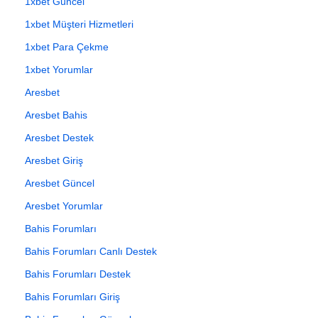
1xbet Güncel
1xbet Müşteri Hizmetleri
1xbet Para Çekme
1xbet Yorumlar
Aresbet
Aresbet Bahis
Aresbet Destek
Aresbet Giriş
Aresbet Güncel
Aresbet Yorumlar
Bahis Forumları
Bahis Forumları Canlı Destek
Bahis Forumları Destek
Bahis Forumları Giriş