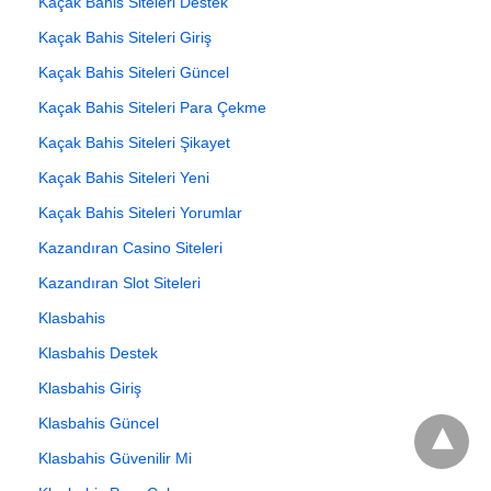
Kaçak Bahis Siteleri Destek
Kaçak Bahis Siteleri Giriş
Kaçak Bahis Siteleri Güncel
Kaçak Bahis Siteleri Para Çekme
Kaçak Bahis Siteleri Şikayet
Kaçak Bahis Siteleri Yeni
Kaçak Bahis Siteleri Yorumlar
Kazandıran Casino Siteleri
Kazandıran Slot Siteleri
Klasbahis
Klasbahis Destek
Klasbahis Giriş
Klasbahis Güncel
Klasbahis Güvenilir Mi