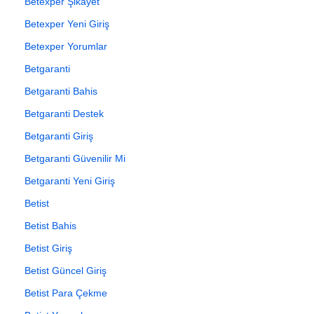
Betexper Şikayet
Betexper Yeni Giriş
Betexper Yorumlar
Betgaranti
Betgaranti Bahis
Betgaranti Destek
Betgaranti Giriş
Betgaranti Güvenilir Mi
Betgaranti Yeni Giriş
Betist
Betist Bahis
Betist Giriş
Betist Güncel Giriş
Betist Para Çekme