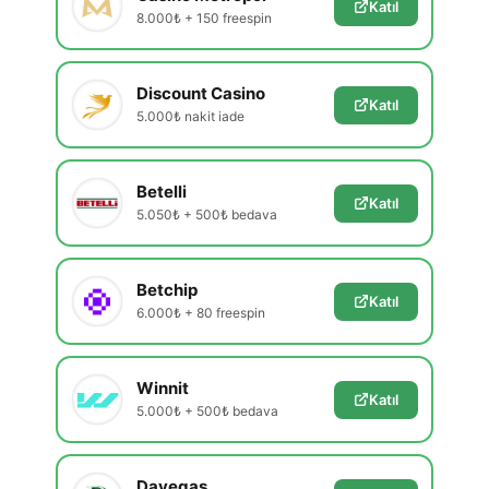
Katıl
8.000₺ + 150 freespin
Discount Casino
Katıl
5.000₺ nakit iade
Betelli
Katıl
5.050₺ + 500₺ bedava
Betchip
Katıl
6.000₺ + 80 freespin
Winnit
Katıl
5.000₺ + 500₺ bedava
Davegas