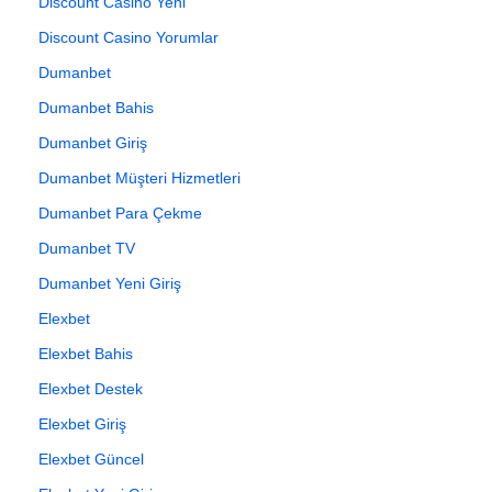
Discount Casino Yeni
Discount Casino Yorumlar
Dumanbet
Dumanbet Bahis
Dumanbet Giriş
Dumanbet Müşteri Hizmetleri
Dumanbet Para Çekme
Dumanbet TV
Dumanbet Yeni Giriş
Elexbet
Elexbet Bahis
Elexbet Destek
Elexbet Giriş
Elexbet Güncel