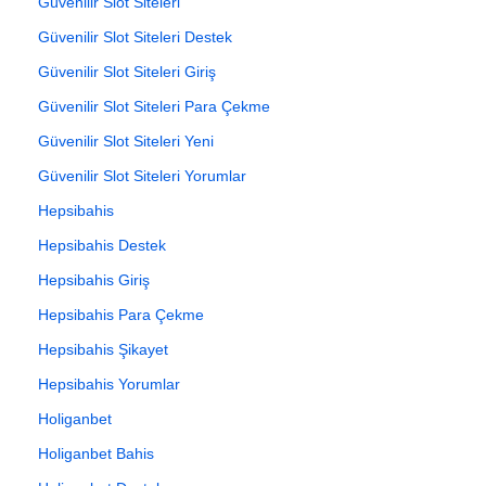
Güvenilir Slot Siteleri
Güvenilir Slot Siteleri Destek
Güvenilir Slot Siteleri Giriş
Güvenilir Slot Siteleri Para Çekme
Güvenilir Slot Siteleri Yeni
Güvenilir Slot Siteleri Yorumlar
Hepsibahis
Hepsibahis Destek
Hepsibahis Giriş
Hepsibahis Para Çekme
Hepsibahis Şikayet
Hepsibahis Yorumlar
Holiganbet
Holiganbet Bahis