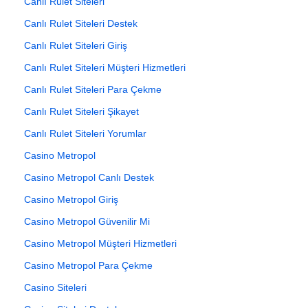
Canlı Rulet Siteleri
Canlı Rulet Siteleri Destek
Canlı Rulet Siteleri Giriş
Canlı Rulet Siteleri Müşteri Hizmetleri
Canlı Rulet Siteleri Para Çekme
Canlı Rulet Siteleri Şikayet
Canlı Rulet Siteleri Yorumlar
Casino Metropol
Casino Metropol Canlı Destek
Casino Metropol Giriş
Casino Metropol Güvenilir Mi
Casino Metropol Müşteri Hizmetleri
Casino Metropol Para Çekme
Casino Siteleri