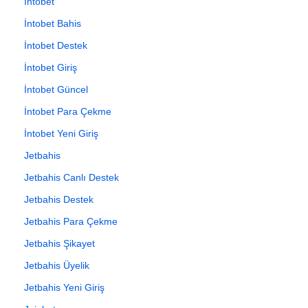
İntobet
İntobet Bahis
İntobet Destek
İntobet Giriş
İntobet Güncel
İntobet Para Çekme
İntobet Yeni Giriş
Jetbahis
Jetbahis Canlı Destek
Jetbahis Destek
Jetbahis Para Çekme
Jetbahis Şikayet
Jetbahis Üyelik
Jetbahis Yeni Giriş