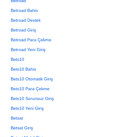
Betroad
Betroad Bahis
Betroad Destek
Betroad Giriş
Betroad Para Çekme
Betroad Yeni Giriş
Bets10
Bets10 Bahis
Bets10 Otomatik Giriş
Bets10 Para Çekme
Bets10 Sorunsuz Giriş
Bets10 Yeni Giriş
Betsat
Betsat Giriş