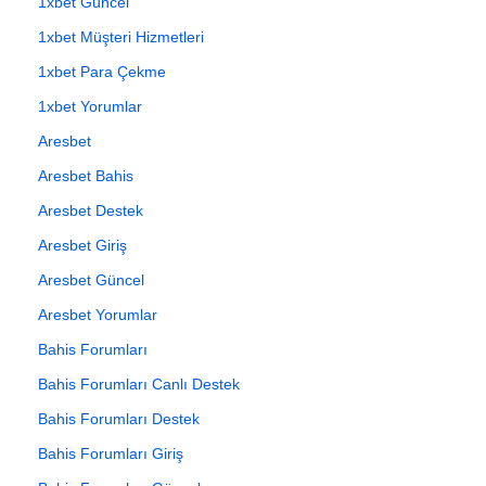
1xbet Güncel
1xbet Müşteri Hizmetleri
1xbet Para Çekme
1xbet Yorumlar
Aresbet
Aresbet Bahis
Aresbet Destek
Aresbet Giriş
Aresbet Güncel
Aresbet Yorumlar
Bahis Forumları
Bahis Forumları Canlı Destek
Bahis Forumları Destek
Bahis Forumları Giriş