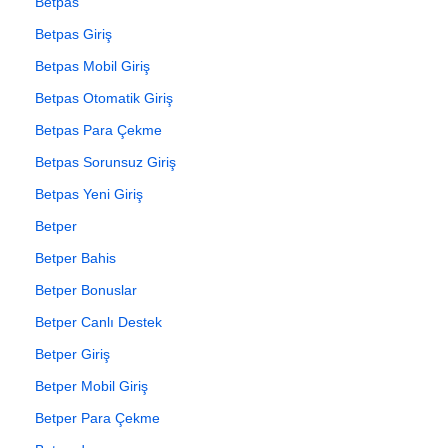
Betpas
Betpas Giriş
Betpas Mobil Giriş
Betpas Otomatik Giriş
Betpas Para Çekme
Betpas Sorunsuz Giriş
Betpas Yeni Giriş
Betper
Betper Bahis
Betper Bonuslar
Betper Canlı Destek
Betper Giriş
Betper Mobil Giriş
Betper Para Çekme