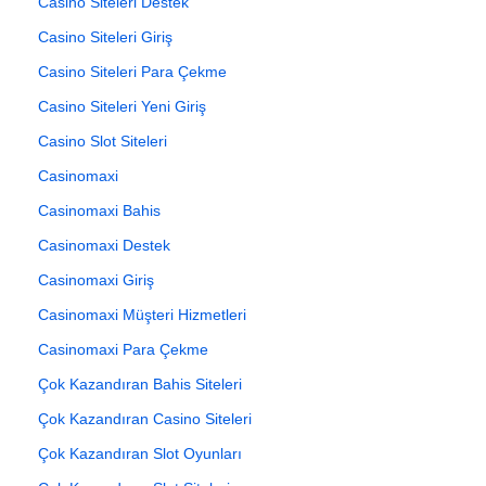
Casino Siteleri Destek
Casino Siteleri Giriş
Casino Siteleri Para Çekme
Casino Siteleri Yeni Giriş
Casino Slot Siteleri
Casinomaxi
Casinomaxi Bahis
Casinomaxi Destek
Casinomaxi Giriş
Casinomaxi Müşteri Hizmetleri
Casinomaxi Para Çekme
Çok Kazandıran Bahis Siteleri
Çok Kazandıran Casino Siteleri
Çok Kazandıran Slot Oyunları