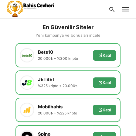
En Güvenilir Siteler
Yeni kampanya ve bonusları incele
Type
Bets10
your
Katıl
searc
20.000₺ + %300 kripto
query
and
hit
enter:
JETBET
Katıl
%325 kripto + 20.000₺
Mobilbahis
Katıl
20.000₺ + %225 kripto
Spino