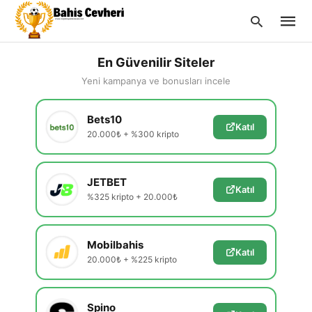
En Güvenilir Siteler
Yeni kampanya ve bonusları incele
Type
Bets10
your
Katıl
searc
20.000₺ + %300 kripto
query
and
hit
enter:
JETBET
Katıl
%325 kripto + 20.000₺
Mobilbahis
Katıl
20.000₺ + %225 kripto
Spino