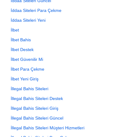
İddaa Siteleri Güncel
İddaa Siteleri Para Çekme
İddaa Siteleri Yeni
İlbet
İlbet Bahis
İlbet Destek
İlbet Güvenilir Mi
İlbet Para Çekme
İlbet Yeni Giriş
İllegal Bahis Siteleri
İllegal Bahis Siteleri Destek
İllegal Bahis Siteleri Giriş
İllegal Bahis Siteleri Güncel
İllegal Bahis Siteleri Müşteri Hizmetleri