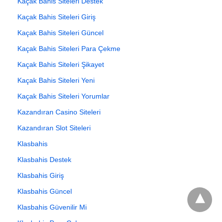
Kaçak Bahis Siteleri Destek
Kaçak Bahis Siteleri Giriş
Kaçak Bahis Siteleri Güncel
Kaçak Bahis Siteleri Para Çekme
Kaçak Bahis Siteleri Şikayet
Kaçak Bahis Siteleri Yeni
Kaçak Bahis Siteleri Yorumlar
Kazandıran Casino Siteleri
Kazandıran Slot Siteleri
Klasbahis
Klasbahis Destek
Klasbahis Giriş
Klasbahis Güncel
Klasbahis Güvenilir Mi