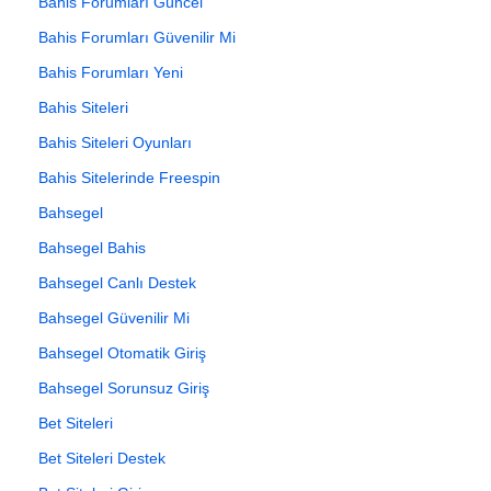
Bahis Forumları Güncel
Bahis Forumları Güvenilir Mi
Bahis Forumları Yeni
Bahis Siteleri
Bahis Siteleri Oyunları
Bahis Sitelerinde Freespin
Bahsegel
Bahsegel Bahis
Bahsegel Canlı Destek
Bahsegel Güvenilir Mi
Bahsegel Otomatik Giriş
Bahsegel Sorunsuz Giriş
Bet Siteleri
Bet Siteleri Destek