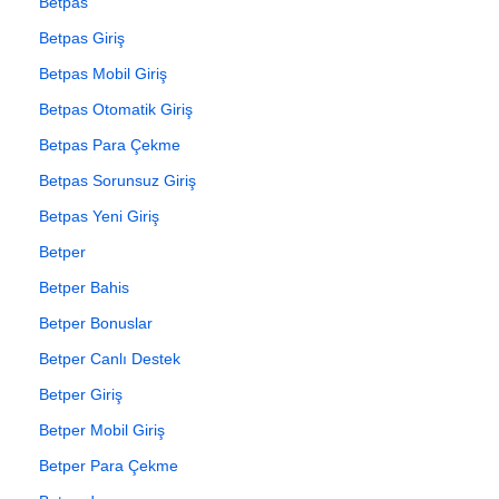
Betpas
Betpas Giriş
Betpas Mobil Giriş
Betpas Otomatik Giriş
Betpas Para Çekme
Betpas Sorunsuz Giriş
Betpas Yeni Giriş
Betper
Betper Bahis
Betper Bonuslar
Betper Canlı Destek
Betper Giriş
Betper Mobil Giriş
Betper Para Çekme