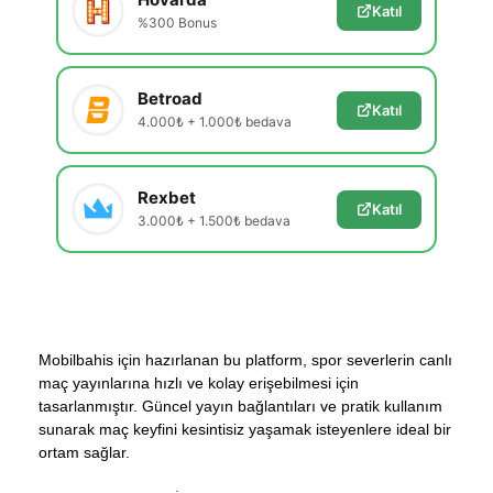
Katıl
%300 Bonus
Betroad
Katıl
4.000₺ + 1.000₺ bedava
Rexbet
Katıl
3.000₺ + 1.500₺ bedava
Mobilbahis için hazırlanan bu platform, spor severlerin canlı
maç yayınlarına hızlı ve kolay erişebilmesi için
tasarlanmıştır. Güncel yayın bağlantıları ve pratik kullanım
sunarak maç keyfini kesintisiz yaşamak isteyenlere ideal bir
ortam sağlar.