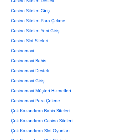
Casino Siteleri Destek
Casino Siteleri Giriş
Casino Siteleri Para Çekme
Casino Siteleri Yeni Giriş
Casino Slot Siteleri
Casinomaxi
Casinomaxi Bahis
Casinomaxi Destek
Casinomaxi Giriş
Casinomaxi Müşteri Hizmetleri
Casinomaxi Para Çekme
Çok Kazandıran Bahis Siteleri
Çok Kazandıran Casino Siteleri
Çok Kazandıran Slot Oyunları