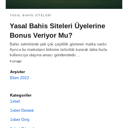
YASAL BAHIS SITELERI
Yasal Bahis Siteleri Üyelerine
Bonus Veriyor Mu?
Bahis sektöründe pek çok çeşitlilik gösteren marka vardır.
Ayrıca bu markaların birbirine üstünlük kurarak daha fazla
kullanıcıya ulaşma amacı gündemdedir.…
4 yıl ago
Arşivler
Ekim 2022
Kategoriler
1xbet
1xbet Destek
1xbet Giriş