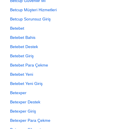
Betcup Güvenilir Mi
Betcup Müşteri Hizmetleri
Betcup Sorunsuz Giriş
Betebet
Betebet Bahis
Betebet Destek
Betebet Giriş
Betebet Para Çekme
Betebet Yeni
Betebet Yeni Giriş
Betexper
Betexper Destek
Betexper Giriş
Betexper Para Çekme