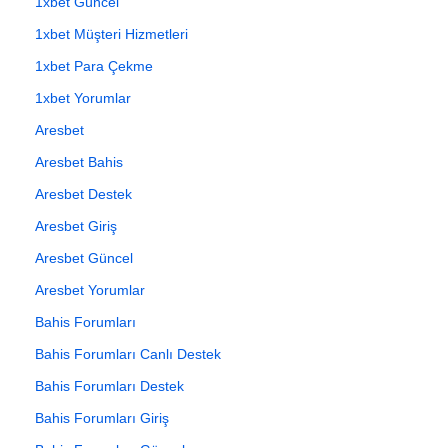
1xbet Güncel
1xbet Müşteri Hizmetleri
1xbet Para Çekme
1xbet Yorumlar
Aresbet
Aresbet Bahis
Aresbet Destek
Aresbet Giriş
Aresbet Güncel
Aresbet Yorumlar
Bahis Forumları
Bahis Forumları Canlı Destek
Bahis Forumları Destek
Bahis Forumları Giriş