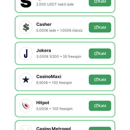
Katıl
2.000 USDT nakit iade
Casher
Katıl
5.000₺ iade + 1.000₺ risksiz
Jokera
Katıl
3.000₺ %200 + 50 freespin
CasinoMaxi
Katıl
6.500₺ + 150 freespin
Hitpot
Katıl
5.000₺ + 100 freespin
Casino Metropol