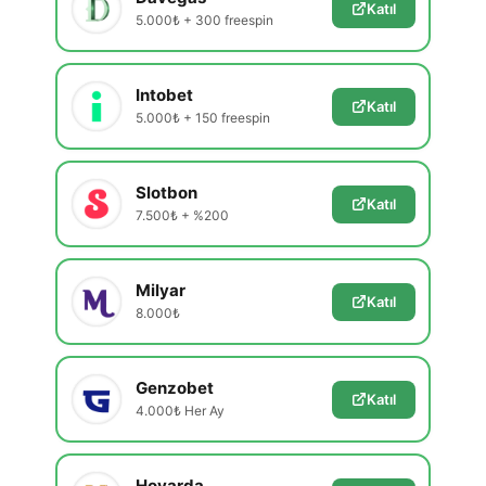
Katıl
5.000₺ + 300 freespin
Intobet
Katıl
5.000₺ + 150 freespin
Slotbon
Katıl
7.500₺ + %200
Milyar
Katıl
8.000₺
Genzobet
Katıl
4.000₺ Her Ay
Hovarda