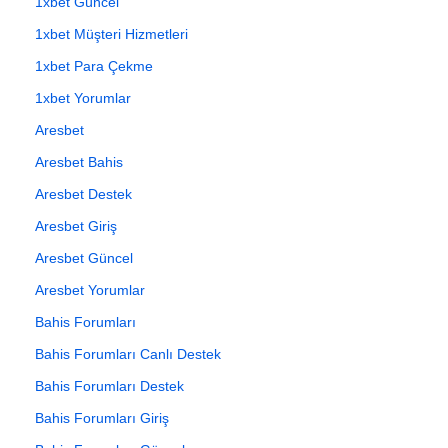
1xbet Güncel
1xbet Müşteri Hizmetleri
1xbet Para Çekme
1xbet Yorumlar
Aresbet
Aresbet Bahis
Aresbet Destek
Aresbet Giriş
Aresbet Güncel
Aresbet Yorumlar
Bahis Forumları
Bahis Forumları Canlı Destek
Bahis Forumları Destek
Bahis Forumları Giriş