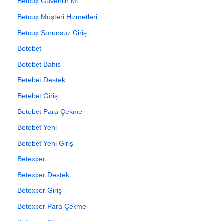
Betcup Güvenilir Mi
Betcup Müşteri Hizmetleri
Betcup Sorunsuz Giriş
Betebet
Betebet Bahis
Betebet Destek
Betebet Giriş
Betebet Para Çekme
Betebet Yeni
Betebet Yeni Giriş
Betexper
Betexper Destek
Betexper Giriş
Betexper Para Çekme