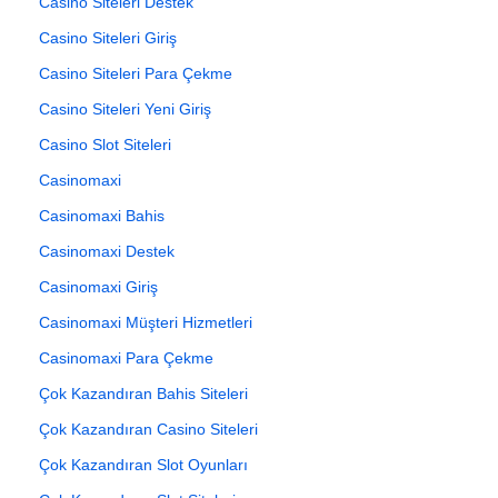
Casino Siteleri Destek
Casino Siteleri Giriş
Casino Siteleri Para Çekme
Casino Siteleri Yeni Giriş
Casino Slot Siteleri
Casinomaxi
Casinomaxi Bahis
Casinomaxi Destek
Casinomaxi Giriş
Casinomaxi Müşteri Hizmetleri
Casinomaxi Para Çekme
Çok Kazandıran Bahis Siteleri
Çok Kazandıran Casino Siteleri
Çok Kazandıran Slot Oyunları