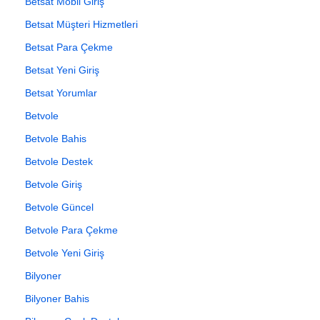
Betsat Mobil Giriş
Betsat Müşteri Hizmetleri
Betsat Para Çekme
Betsat Yeni Giriş
Betsat Yorumlar
Betvole
Betvole Bahis
Betvole Destek
Betvole Giriş
Betvole Güncel
Betvole Para Çekme
Betvole Yeni Giriş
Bilyoner
Bilyoner Bahis