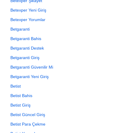
Betexper Şikayet
Betexper Yeni Giriş
Betexper Yorumlar
Betgaranti
Betgaranti Bahis
Betgaranti Destek
Betgaranti Giriş
Betgaranti Güvenilir Mi
Betgaranti Yeni Giriş
Betist
Betist Bahis
Betist Giriş
Betist Güncel Giriş
Betist Para Çekme