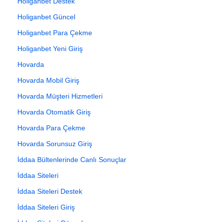
Holiganbet Destek
Holiganbet Güncel
Holiganbet Para Çekme
Holiganbet Yeni Giriş
Hovarda
Hovarda Mobil Giriş
Hovarda Müşteri Hizmetleri
Hovarda Otomatik Giriş
Hovarda Para Çekme
Hovarda Sorunsuz Giriş
İddaa Bültenlerinde Canlı Sonuçlar
İddaa Siteleri
İddaa Siteleri Destek
İddaa Siteleri Giriş