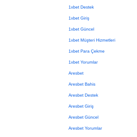
1xbet Destek
1xbet Giriş
1xbet Güncel
1xbet Müşteri Hizmetleri
1xbet Para Çekme
1xbet Yorumlar
Aresbet
Aresbet Bahis
Aresbet Destek
Aresbet Giriş
Aresbet Güncel
Aresbet Yorumlar