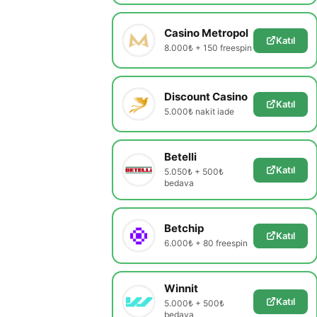
Casino Metropol
Katıl
8.000₺ + 150 freespin
Discount Casino
Katıl
5.000₺ nakit iade
Betelli
Katıl
5.050₺ + 500₺
bedava
Betchip
Katıl
6.000₺ + 80 freespin
Winnit
Katıl
5.000₺ + 500₺
bedava