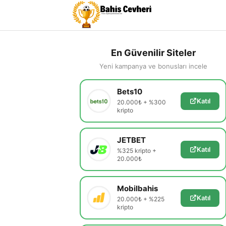
En Güvenilir Siteler
Yeni kampanya ve bonusları incele
Bets10
Katıl
20.000₺ + %300
kripto
JETBET
Katıl
%325 kripto +
20.000₺
Mobilbahis
Katıl
20.000₺ + %225
kripto