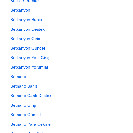
Betist Yorumlar
Betkanyon
Betkanyon Bahis
Betkanyon Destek
Betkanyon Giriş
Betkanyon Güncel
Betkanyon Yeni Giriş
Betkanyon Yorumlar
Betnano
Betnano Bahis
Betnano Canlı Destek
Betnano Giriş
Betnano Güncel
Betnano Para Çekme