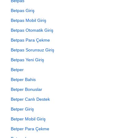
Betpas
Betpas Giriş
Betpas Mobil Giriş
Betpas Otomatik Giriş
Betpas Para Çekme
Betpas Sorunsuz Giriş
Betpas Yeni Giriş
Betper
Betper Bahis
Betper Bonuslar
Betper Canlı Destek
Betper Giriş
Betper Mobil Giriş
Betper Para Çekme