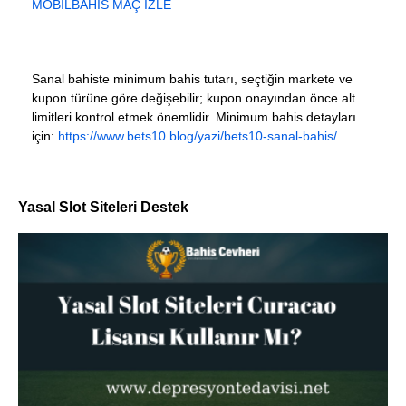
MOBILBAHIS MAÇ İZLE
Sanal bahiste minimum bahis tutarı, seçtiğin markete ve
kupon türüne göre değişebilir; kupon onayından önce alt
limitleri kontrol etmek önemlidir. Minimum bahis detayları
için:
https://www.bets10.blog/yazi/bets10-sanal-bahis/
Yasal Slot Siteleri Destek