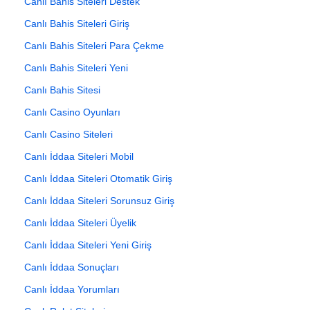
Canlı Bahis Siteleri Destek
Canlı Bahis Siteleri Giriş
Canlı Bahis Siteleri Para Çekme
Canlı Bahis Siteleri Yeni
Canlı Bahis Sitesi
Canlı Casino Oyunları
Canlı Casino Siteleri
Canlı İddaa Siteleri Mobil
Canlı İddaa Siteleri Otomatik Giriş
Canlı İddaa Siteleri Sorunsuz Giriş
Canlı İddaa Siteleri Üyelik
Canlı İddaa Siteleri Yeni Giriş
Canlı İddaa Sonuçları
Canlı İddaa Yorumları