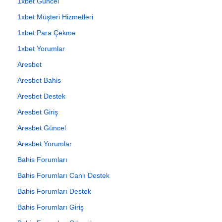
1xbet Güncel
1xbet Müşteri Hizmetleri
1xbet Para Çekme
1xbet Yorumlar
Aresbet
Aresbet Bahis
Aresbet Destek
Aresbet Giriş
Aresbet Güncel
Aresbet Yorumlar
Bahis Forumları
Bahis Forumları Canlı Destek
Bahis Forumları Destek
Bahis Forumları Giriş