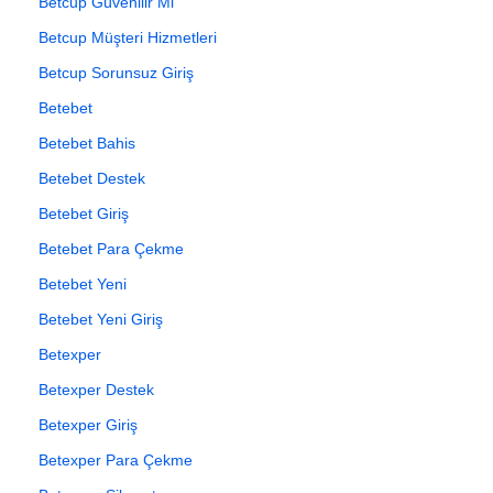
Betcup Güvenilir Mi
Betcup Müşteri Hizmetleri
Betcup Sorunsuz Giriş
Betebet
Betebet Bahis
Betebet Destek
Betebet Giriş
Betebet Para Çekme
Betebet Yeni
Betebet Yeni Giriş
Betexper
Betexper Destek
Betexper Giriş
Betexper Para Çekme