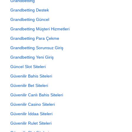
Grandbetting
Grandbetting Destek
Grandbetting Güncel
Grandbetting Müşteri Hizmetleri
Grandbetting Para Çekme
Grandbetting Sorunsuz Giriş
Grandbetting Yeni Giriş
Güncel Slot Siteleri
Güvenilir Bahis Siteleri
Güvenilir Bet Siteleri
Güvenilir Canlı Bahis Siteleri
Güvenilir Casino Siteleri
Güvenilir İddaa Siteleri
Güvenilir Rulet Siteleri