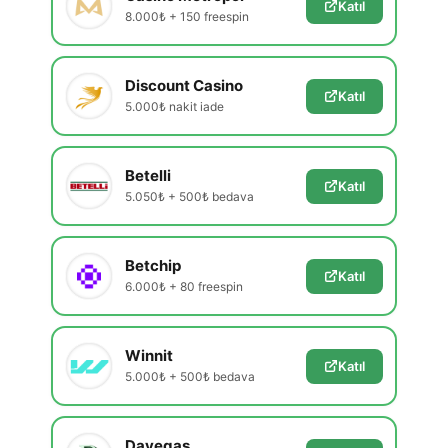
Katıl
8.000₺ + 150 freespin
Discount Casino
Katıl
5.000₺ nakit iade
Betelli
Katıl
5.050₺ + 500₺ bedava
Betchip
Katıl
6.000₺ + 80 freespin
Winnit
Katıl
5.000₺ + 500₺ bedava
Davegas