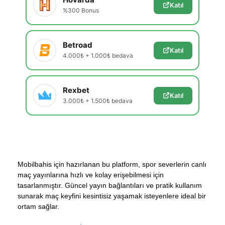
Katıl
%300 Bonus
Betroad
Katıl
4.000₺ + 1.000₺ bedava
Rexbet
Katıl
3.000₺ + 1.500₺ bedava
Mobilbahis için hazırlanan bu platform, spor severlerin canlı
maç yayınlarına hızlı ve kolay erişebilmesi için
tasarlanmıştır. Güncel yayın bağlantıları ve pratik kullanım
sunarak maç keyfini kesintisiz yaşamak isteyenlere ideal bir
ortam sağlar.