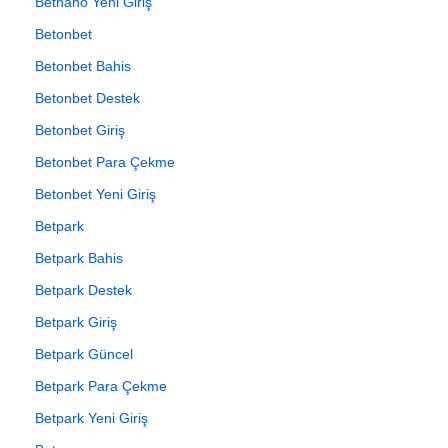
Betnano Yeni Giriş
Betonbet
Betonbet Bahis
Betonbet Destek
Betonbet Giriş
Betonbet Para Çekme
Betonbet Yeni Giriş
Betpark
Betpark Bahis
Betpark Destek
Betpark Giriş
Betpark Güncel
Betpark Para Çekme
Betpark Yeni Giriş