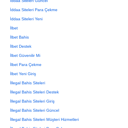
İddaa Siteleri Güncel
İddaa Siteleri Para Çekme
İddaa Siteleri Yeni
İlbet
İlbet Bahis
İlbet Destek
İlbet Güvenilir Mi
İlbet Para Çekme
İlbet Yeni Giriş
İllegal Bahis Siteleri
İllegal Bahis Siteleri Destek
İllegal Bahis Siteleri Giriş
İllegal Bahis Siteleri Güncel
İllegal Bahis Siteleri Müşteri Hizmetleri