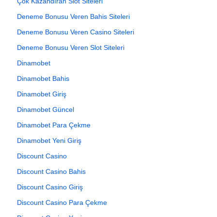
Çok Kazandıran Slot Siteleri
Deneme Bonusu Veren Bahis Siteleri
Deneme Bonusu Veren Casino Siteleri
Deneme Bonusu Veren Slot Siteleri
Dinamobet
Dinamobet Bahis
Dinamobet Giriş
Dinamobet Güncel
Dinamobet Para Çekme
Dinamobet Yeni Giriş
Discount Casino
Discount Casino Bahis
Discount Casino Giriş
Discount Casino Para Çekme