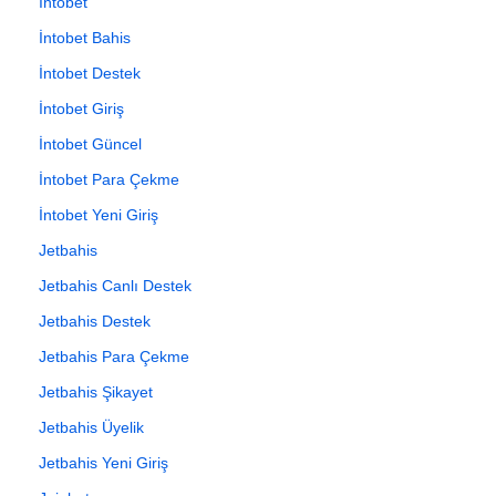
İntobet
İntobet Bahis
İntobet Destek
İntobet Giriş
İntobet Güncel
İntobet Para Çekme
İntobet Yeni Giriş
Jetbahis
Jetbahis Canlı Destek
Jetbahis Destek
Jetbahis Para Çekme
Jetbahis Şikayet
Jetbahis Üyelik
Jetbahis Yeni Giriş