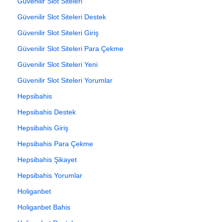
Güvenilir Slot Siteleri
Güvenilir Slot Siteleri Destek
Güvenilir Slot Siteleri Giriş
Güvenilir Slot Siteleri Para Çekme
Güvenilir Slot Siteleri Yeni
Güvenilir Slot Siteleri Yorumlar
Hepsibahis
Hepsibahis Destek
Hepsibahis Giriş
Hepsibahis Para Çekme
Hepsibahis Şikayet
Hepsibahis Yorumlar
Holiganbet
Holiganbet Bahis