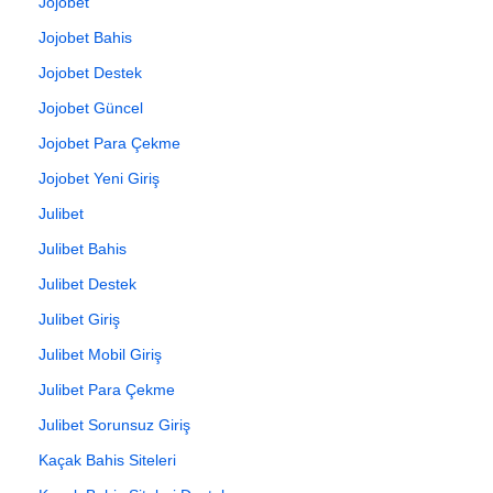
Jojobet
Jojobet Bahis
Jojobet Destek
Jojobet Güncel
Jojobet Para Çekme
Jojobet Yeni Giriş
Julibet
Julibet Bahis
Julibet Destek
Julibet Giriş
Julibet Mobil Giriş
Julibet Para Çekme
Julibet Sorunsuz Giriş
Kaçak Bahis Siteleri