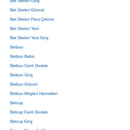
Bet Siteleri Giriş
Bet Siteleri Güncel
Bet Siteleri Para Çekme
Bet Siteleri Yeni
Bet Siteleri Yeni Giriş
Betboo
Betboo Bahis
Betboo Canlı Destek
Betboo Giriş
Betboo Güncel
Betboo Müşteri Hizmetleri
Betcup
Betcup Canlı Destek
Betcup Giriş