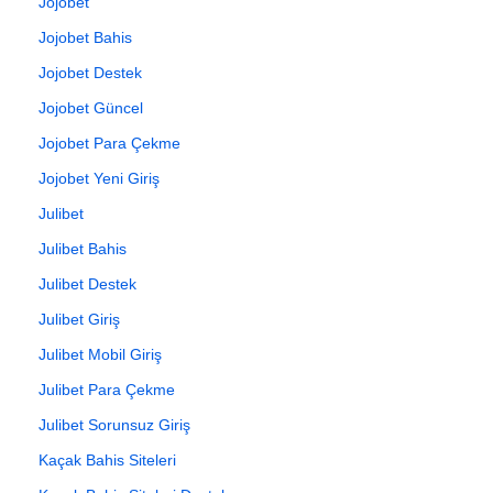
Jojobet
Jojobet Bahis
Jojobet Destek
Jojobet Güncel
Jojobet Para Çekme
Jojobet Yeni Giriş
Julibet
Julibet Bahis
Julibet Destek
Julibet Giriş
Julibet Mobil Giriş
Julibet Para Çekme
Julibet Sorunsuz Giriş
Kaçak Bahis Siteleri