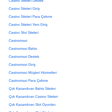
Casino Siteleri Destek
Casino Siteleri Giriş
Casino Siteleri Para Çekme
Casino Siteleri Yeni Giriş
Casino Slot Siteleri
Casinomaxi
Casinomaxi Bahis
Casinomaxi Destek
Casinomaxi Giriş
Casinomaxi Müşteri Hizmetleri
Casinomaxi Para Çekme
Çok Kazandıran Bahis Siteleri
Çok Kazandıran Casino Siteleri
Çok Kazandıran Slot Oyunları