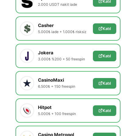
Katıl
2.000 USDT nakit iade
Casher
Katıl
5.000₺ iade + 1.000₺ risksiz
Jokera
Katıl
3.000₺ %200 + 50 freespin
CasinoMaxi
Katıl
6.500₺ + 150 freespin
Hitpot
Katıl
5.000₺ + 100 freespin
Casino Metropol