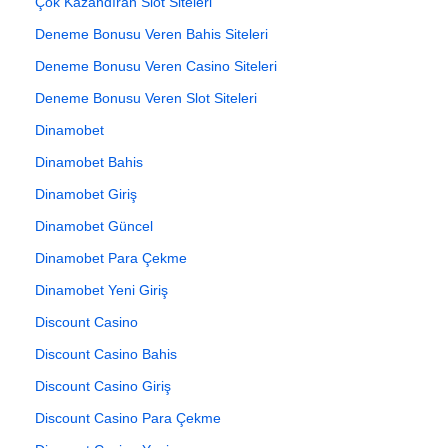
Çok Kazandıran Slot Siteleri
Deneme Bonusu Veren Bahis Siteleri
Deneme Bonusu Veren Casino Siteleri
Deneme Bonusu Veren Slot Siteleri
Dinamobet
Dinamobet Bahis
Dinamobet Giriş
Dinamobet Güncel
Dinamobet Para Çekme
Dinamobet Yeni Giriş
Discount Casino
Discount Casino Bahis
Discount Casino Giriş
Discount Casino Para Çekme