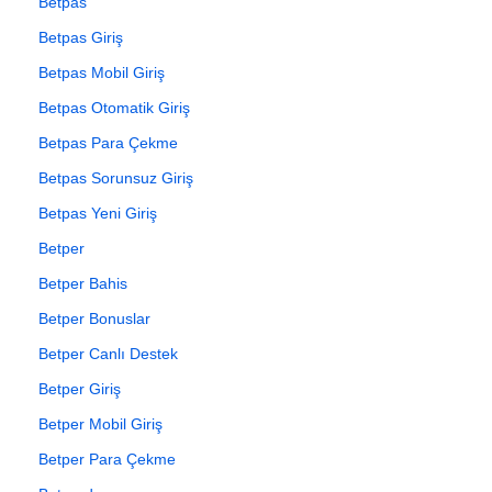
Betpas
Betpas Giriş
Betpas Mobil Giriş
Betpas Otomatik Giriş
Betpas Para Çekme
Betpas Sorunsuz Giriş
Betpas Yeni Giriş
Betper
Betper Bahis
Betper Bonuslar
Betper Canlı Destek
Betper Giriş
Betper Mobil Giriş
Betper Para Çekme