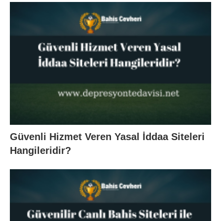
Güvenli Hizmet Veren Yasal İddaa Siteleri
Hangileridir?