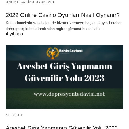
ONLINE CASINO OYUNLARI
2022 Online Casino Oyunları Nasıl Oynanır?
Kumarhanelerin sanal alemde hizmet vermeye başlamasıyla beraber
daha geniş kitleler tarafından rağbet görmesi kesin hale…
4 yıl ago
ARESBET
Aresbet Giriş Yapmanın Güvenilir Yolu 2023