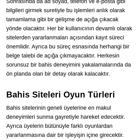
Sonrasında da ad soyad, telefon ve e-posta gibi
bilgileri girmek suretiyle bu işlemleri anlık olarak
tamamlama gibi bir gelişme de açığa çıkacak
yönde olacaktır. Her bir kullanıcının devamlı olarak
sitelerden yararlanmaları açısından kayıt süreci
önemlidir. Ayrıca bu süreç esnasında herhangi bir
belge talebi de açığa çıkmayacaktır. Herkesin
sorunsuz bir bahis deneyimini yakalamalarında da
ön planda olan bir detay olarak kalacaktır.
Bahis Siteleri Oyun Türleri
Bahis sitelerinin geneli üyelerine en makul
deneyimleri sunma gayretiyle hareket edecektir.
Ayrıca üyelerin bütünüyle farklı oyunlardan
yararlanmasına dair bir işleyişin içine girecektir.