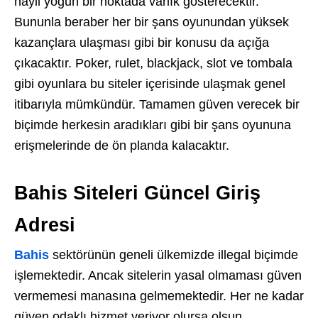
hayli yoğun bir noktada varlık gösterecektir.
Bununla beraber her bir şans oyunundan yüksek
kazançlara ulaşması gibi bir konusu da açığa
çıkacaktır. Poker, rulet, blackjack, slot ve tombala
gibi oyunlara bu siteler içerisinde ulaşmak genel
itibarıyla mümkündür. Tamamen güven verecek bir
biçimde herkesin aradıkları gibi bir şans oyununa
erişmelerinde de ön planda kalacaktır.
Bahis Siteleri Güncel Giriş
Adresi
Bahis
sektörünün geneli ülkemizde illegal biçimde
işlemektedir. Ancak sitelerin yasal olmaması güven
vermemesi manasına gelmemektedir. Her ne kadar
güven odaklı hizmet veriyor olursa olsun