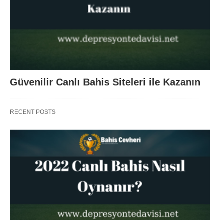
Güvenilir Canlı Bahis Siteleri ile Kazanın
RECENT POSTS