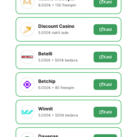
Katıl
8.000₺ + 150 freespin
Discount Casino
Katıl
5.000₺ nakit iade
Betelli
Katıl
5.050₺ + 500₺ bedava
Betchip
Katıl
6.000₺ + 80 freespin
Winnit
Katıl
5.000₺ + 500₺ bedava
Davegas