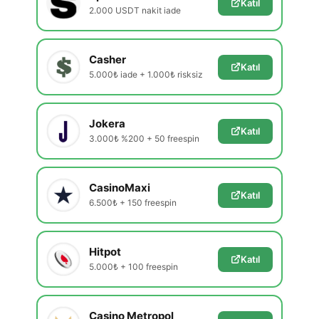
Katıl
2.000 USDT nakit iade
Casher
Katıl
5.000₺ iade + 1.000₺ risksiz
Jokera
Katıl
3.000₺ %200 + 50 freespin
CasinoMaxi
Katıl
6.500₺ + 150 freespin
Hitpot
Katıl
5.000₺ + 100 freespin
Casino Metropol