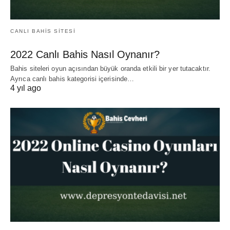
CANLI BAHIS SITESI
2022 Canlı Bahis Nasıl Oynanır?
Bahis siteleri oyun açısından büyük oranda etkili bir yer tutacaktır.
Ayrıca canlı bahis kategorisi içerisinde…
4 yıl ago