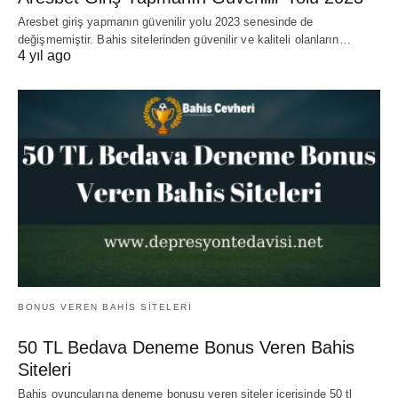
Aresbet giriş yapmanın güvenilir yolu 2023 senesinde de
değişmemiştir. Bahis sitelerinden güvenilir ve kaliteli olanların…
4 yıl ago
BONUS VEREN BAHIS SITELERI
50 TL Bedava Deneme Bonus Veren Bahis
Siteleri
Bahis oyuncularına deneme bonusu veren siteler içerisinde 50 tl