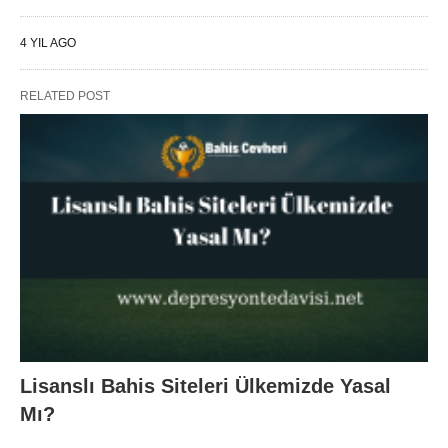
4 YIL AGO
RELATED POST
Lisanslı Bahis Siteleri Ülkemizde Yasal
Mı?