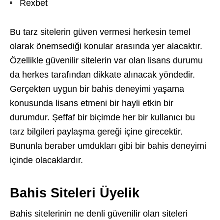
Rexbet
Bu tarz sitelerin güven vermesi herkesin temel
olarak önemsediği konular arasında yer alacaktır.
Özellikle güvenilir sitelerin var olan lisans durumu
da herkes tarafından dikkate alınacak yöndedir.
Gerçekten uygun bir bahis deneyimi yaşama
konusunda lisans etmeni bir hayli etkin bir
durumdur. Şeffaf bir biçimde her bir kullanıcı bu
tarz bilgileri paylaşma gereği içine girecektir.
Bununla beraber umdukları gibi bir bahis deneyimi
içinde olacaklardır.
Bahis Siteleri Üyelik
Bahis sitelerinin ne denli güvenilir olan siteleri