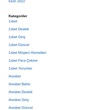
Ekim 2022
Kategoriler
1xbet
1xbet Destek
1xbet Giriş
1xbet Güncel
1xbet Müşteri Hizmetleri
1xbet Para Çekme
1xbet Yorumlar
Aresbet
Aresbet Bahis
Aresbet Destek
Aresbet Giriş
Aresbet Güncel