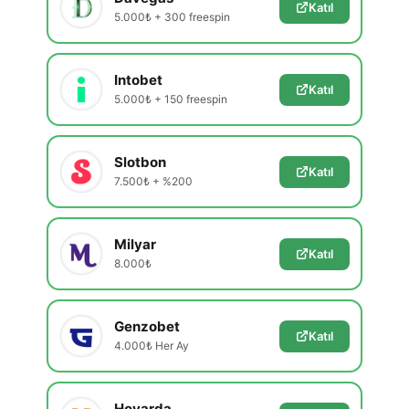
Katıl
5.000₺ + 300 freespin
Intobet
Katıl
5.000₺ + 150 freespin
Slotbon
Katıl
7.500₺ + %200
Milyar
Katıl
8.000₺
Genzobet
Katıl
4.000₺ Her Ay
Hovarda