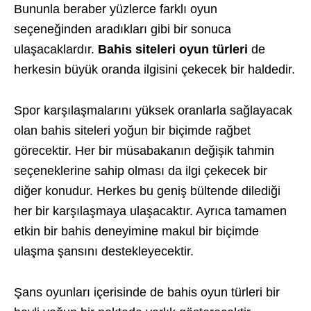
Bununla beraber yüzlerce farklı oyun
seçeneğinden aradıkları gibi bir sonuca
ulaşacaklardır.
Bahis siteleri oyun türleri
de
herkesin büyük oranda ilgisini çekecek bir haldedir.
Spor karşılaşmalarını yüksek oranlarla sağlayacak
olan bahis siteleri yoğun bir biçimde rağbet
görecektir. Her bir müsabakanın değişik tahmin
seçeneklerine sahip olması da ilgi çekecek bir
diğer konudur. Herkes bu geniş bültende dilediği
her bir karşılaşmaya ulaşacaktır. Ayrıca tamamen
etkin bir bahis deneyimine makul bir biçimde
ulaşma şansını destekleyecektir.
Şans oyunları içerisinde de bahis oyun türleri bir