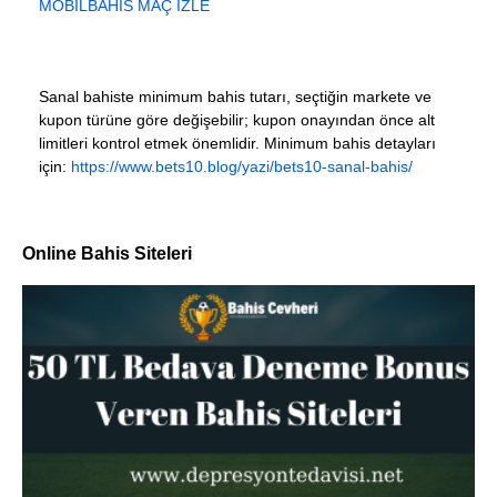
MOBILBAHIS MAÇ İZLE
Sanal bahiste minimum bahis tutarı, seçtiğin markete ve
kupon türüne göre değişebilir; kupon onayından önce alt
limitleri kontrol etmek önemlidir. Minimum bahis detayları
için:
https://www.bets10.blog/yazi/bets10-sanal-bahis/
Online Bahis Siteleri