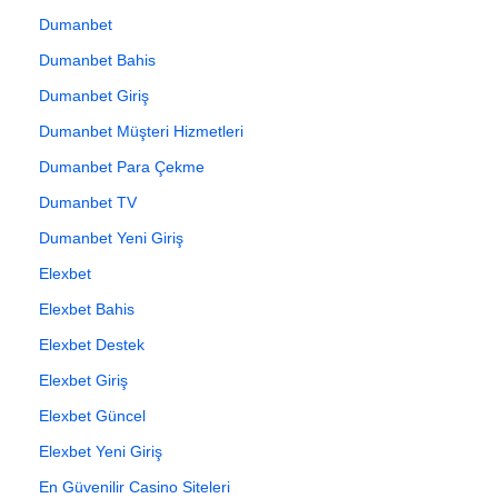
Dumanbet
Dumanbet Bahis
Dumanbet Giriş
Dumanbet Müşteri Hizmetleri
Dumanbet Para Çekme
Dumanbet TV
Dumanbet Yeni Giriş
Elexbet
Elexbet Bahis
Elexbet Destek
Elexbet Giriş
Elexbet Güncel
Elexbet Yeni Giriş
En Güvenilir Casino Siteleri