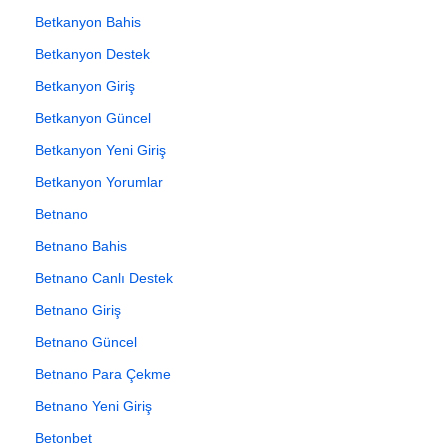
Betkanyon Bahis
Betkanyon Destek
Betkanyon Giriş
Betkanyon Güncel
Betkanyon Yeni Giriş
Betkanyon Yorumlar
Betnano
Betnano Bahis
Betnano Canlı Destek
Betnano Giriş
Betnano Güncel
Betnano Para Çekme
Betnano Yeni Giriş
Betonbet