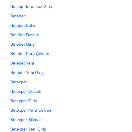
Betcup Sorunsuz Giriş
Betebet
Betebet Bahis
Betebet Destek
Betebet Giriş
Betebet Para Çekme
Betebet Yeni
Betebet Yeni Giriş
Betexper
Betexper Destek
Betexper Giriş
Betexper Para Çekme
Betexper Şikayet
Betexper Yeni Giriş