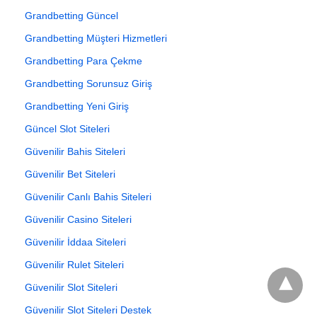
Grandbetting Güncel
Grandbetting Müşteri Hizmetleri
Grandbetting Para Çekme
Grandbetting Sorunsuz Giriş
Grandbetting Yeni Giriş
Güncel Slot Siteleri
Güvenilir Bahis Siteleri
Güvenilir Bet Siteleri
Güvenilir Canlı Bahis Siteleri
Güvenilir Casino Siteleri
Güvenilir İddaa Siteleri
Güvenilir Rulet Siteleri
Güvenilir Slot Siteleri
Güvenilir Slot Siteleri Destek