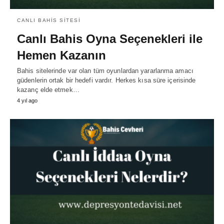
CANLI BAHIS SITESI
Canlı Bahis Oyna Seçenekleri ile
Hemen Kazanın
Bahis sitelerinde var olan tüm oyunlardan yararlanma amacı
güdenlerin ortak bir hedefi vardır. Herkes kısa süre içerisinde
kazanç elde etmek…
4 yıl ago