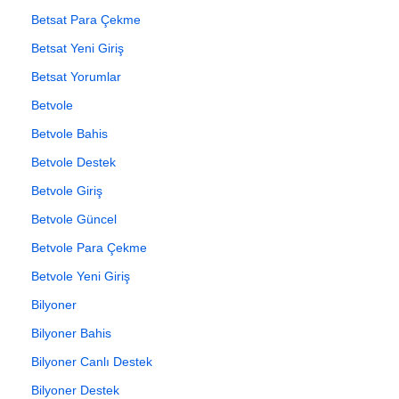
Betsat Para Çekme
Betsat Yeni Giriş
Betsat Yorumlar
Betvole
Betvole Bahis
Betvole Destek
Betvole Giriş
Betvole Güncel
Betvole Para Çekme
Betvole Yeni Giriş
Bilyoner
Bilyoner Bahis
Bilyoner Canlı Destek
Bilyoner Destek