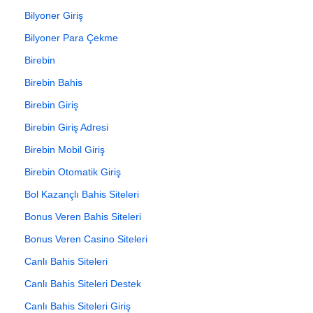
Bilyoner Giriş
Bilyoner Para Çekme
Birebin
Birebin Bahis
Birebin Giriş
Birebin Giriş Adresi
Birebin Mobil Giriş
Birebin Otomatik Giriş
Bol Kazançlı Bahis Siteleri
Bonus Veren Bahis Siteleri
Bonus Veren Casino Siteleri
Canlı Bahis Siteleri
Canlı Bahis Siteleri Destek
Canlı Bahis Siteleri Giriş