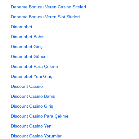
Deneme Bonusu Veren Casino Siteleri
Deneme Bonusu Veren Slot Siteleri
Dinamobet
Dinamobet Bahis
Dinamobet Giriş
Dinamobet Güncel
Dinamobet Para Çekme
Dinamobet Yeni Giriş
Discount Casino
Discount Casino Bahis
Discount Casino Giriş
Discount Casino Para Çekme
Discount Casino Yeni
Discount Casino Yorumlar