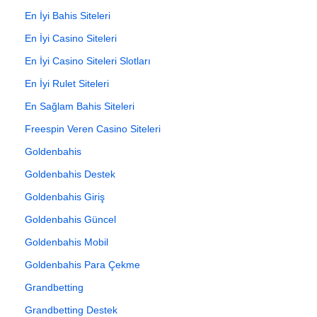
En İyi Bahis Siteleri
En İyi Casino Siteleri
En İyi Casino Siteleri Slotları
En İyi Rulet Siteleri
En Sağlam Bahis Siteleri
Freespin Veren Casino Siteleri
Goldenbahis
Goldenbahis Destek
Goldenbahis Giriş
Goldenbahis Güncel
Goldenbahis Mobil
Goldenbahis Para Çekme
Grandbetting
Grandbetting Destek