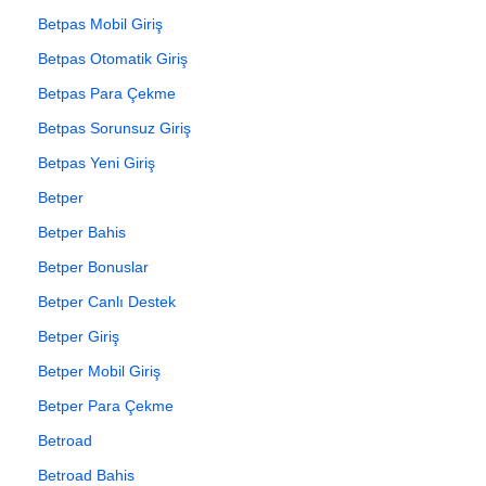
Betpas Mobil Giriş
Betpas Otomatik Giriş
Betpas Para Çekme
Betpas Sorunsuz Giriş
Betpas Yeni Giriş
Betper
Betper Bahis
Betper Bonuslar
Betper Canlı Destek
Betper Giriş
Betper Mobil Giriş
Betper Para Çekme
Betroad
Betroad Bahis