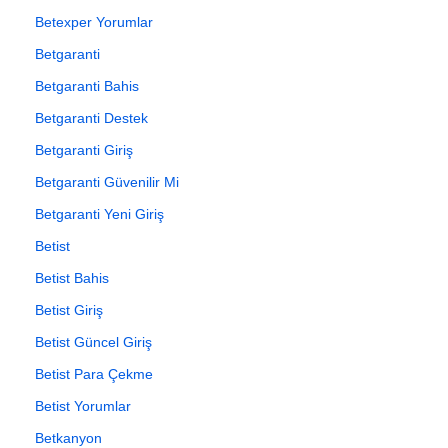
Betexper Yorumlar
Betgaranti
Betgaranti Bahis
Betgaranti Destek
Betgaranti Giriş
Betgaranti Güvenilir Mi
Betgaranti Yeni Giriş
Betist
Betist Bahis
Betist Giriş
Betist Güncel Giriş
Betist Para Çekme
Betist Yorumlar
Betkanyon