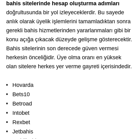
bahis sitelerinde hesap oluşturma adımları
doğrultusunda bir yol izleyeceklerdir. Bu sayede
anlık olarak üyelik işlemlerini tamamladıktan sonra
gerekli bahis hizmetlerinden yararlanmaları gibi bir
konu açığa çıkacak düzeyde gelişme gösterecektir.
Bahis sitelerinin son derecede güven vermesi
herkesin önceliğidir. Üye olma oranı en yüksek
olan sitelere herkes yer verme gayreti içerisindedir.
Hovarda
Bets10
Betroad
Intobet
Rexbet
Jetbahis