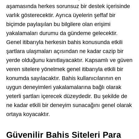
aşamasında herkes sorunsuz bir destek içerisinde
varlık gösterecektir. Ayrıca üyelerin şeffaf bir
biçimde paylaşılan bu bilgilere olan erişimi
yakalamaları durumu da gündeme gelecektir.
Genel itibarıyla herkesin bahis konusunda etkili
şartlara ulaşmaları açısından ne kadar cazip bir
yerde olduğunu kanıtlayacaktır. Kapsamlı ve güven
veren sitelere yönelmek genel itibarıyla etkili bir
konumda sayılacaktır. Bahis kullanıcılarının en
uygun deneyimleri yakalamalarına bağlı olarak
yeterli şartları içerecek düzeydedir. Bu şekilde de
ne kadar etkili bir deneyim sunacağını genel olarak
ortaya koyacaktır.
Güvenilir Bahis Siteleri Para