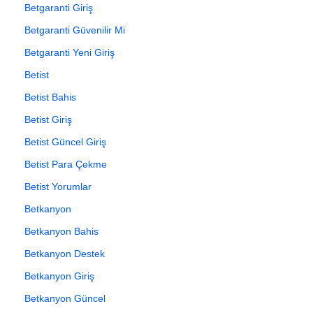
Betgaranti Giriş
Betgaranti Güvenilir Mi
Betgaranti Yeni Giriş
Betist
Betist Bahis
Betist Giriş
Betist Güncel Giriş
Betist Para Çekme
Betist Yorumlar
Betkanyon
Betkanyon Bahis
Betkanyon Destek
Betkanyon Giriş
Betkanyon Güncel