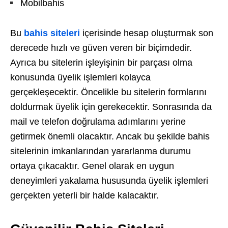
Mobilbahis
Bu
bahis siteleri
içerisinde hesap oluşturmak son
derecede hızlı ve güven veren bir biçimdedir.
Ayrıca bu sitelerin işleyişinin bir parçası olma
konusunda üyelik işlemleri kolayca
gerçekleşecektir. Öncelikle bu sitelerin formlarını
doldurmak üyelik için gerekecektir. Sonrasında da
mail ve telefon doğrulama adımlarını yerine
getirmek önemli olacaktır. Ancak bu şekilde bahis
sitelerinin imkanlarından yararlanma durumu
ortaya çıkacaktır. Genel olarak en uygun
deneyimleri yakalama hususunda üyelik işlemleri
gerçekten yeterli bir halde kalacaktır.