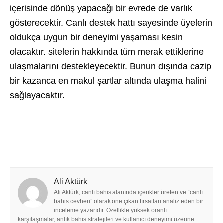
içerisinde dönüş yapacağı bir evrede de varlık
gösterecektir. Canlı destek hattı sayesinde üyelerin
oldukça uygun bir deneyimi yaşaması kesin
olacaktır. sitelerin hakkında tüm merak ettiklerine
ulaşmalarını destekleyecektir. Bunun dışında cazip
bir kazanca en makul şartlar altında ulaşma halini
sağlayacaktır.
Ali Aktürk
Ali Aktürk, canlı bahis alanında içerikler üreten ve “canlı
bahis cevheri” olarak öne çıkan fırsatları analiz eden bir
inceleme yazarıdır. Özellikle yüksek oranlı
karşılaşmalar, anlık bahis stratejileri ve kullanıcı deneyimi üzerine