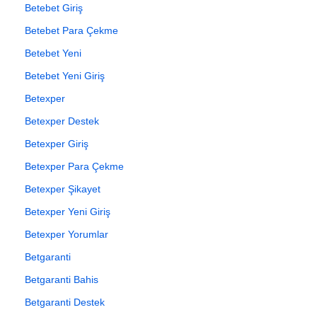
Betebet Giriş
Betebet Para Çekme
Betebet Yeni
Betebet Yeni Giriş
Betexper
Betexper Destek
Betexper Giriş
Betexper Para Çekme
Betexper Şikayet
Betexper Yeni Giriş
Betexper Yorumlar
Betgaranti
Betgaranti Bahis
Betgaranti Destek