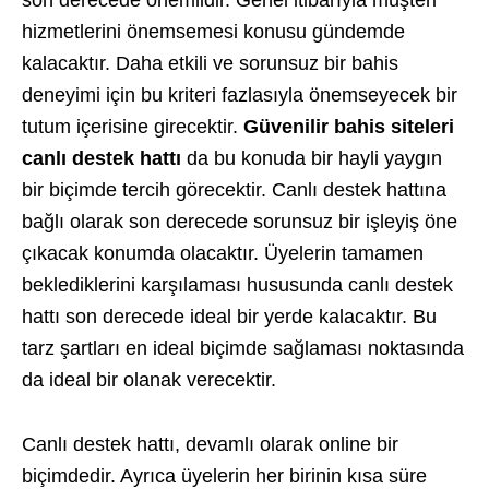
hizmetlerini önemsemesi konusu gündemde
kalacaktır. Daha etkili ve sorunsuz bir bahis
deneyimi için bu kriteri fazlasıyla önemseyecek bir
tutum içerisine girecektir.
Güvenilir bahis siteleri
canlı destek hattı
da bu konuda bir hayli yaygın
bir biçimde tercih görecektir. Canlı destek hattına
bağlı olarak son derecede sorunsuz bir işleyiş öne
çıkacak konumda olacaktır. Üyelerin tamamen
beklediklerini karşılaması hususunda canlı destek
hattı son derecede ideal bir yerde kalacaktır. Bu
tarz şartları en ideal biçimde sağlaması noktasında
da ideal bir olanak verecektir.
Canlı destek hattı, devamlı olarak online bir
biçimdedir. Ayrıca üyelerin her birinin kısa süre