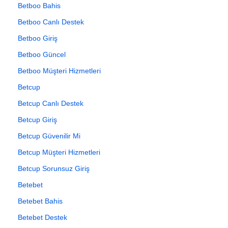
Betboo Bahis
Betboo Canlı Destek
Betboo Giriş
Betboo Güncel
Betboo Müşteri Hizmetleri
Betcup
Betcup Canlı Destek
Betcup Giriş
Betcup Güvenilir Mi
Betcup Müşteri Hizmetleri
Betcup Sorunsuz Giriş
Betebet
Betebet Bahis
Betebet Destek