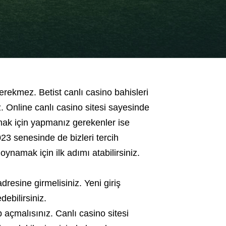
erekmez. Betist canlı casino bahisleri
. Online canlı casino sitesi sayesinde
ılmak için yapmanız gerekenler ise
23 senesinde de bizleri tercih
ynamak için ilk adımı atabilirsiniz.
dresine girmelisiniz. Yeni giriş
ebilirsiniz.
 açmalısınız. Canlı casino sitesi