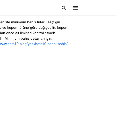
ahiste minimum bahis tutarı, seçtiğin
 ve kupon türüne göre değişebilir; kupon
an önce alt limitleri kontrol etmek
ir. Minimum bahis detayları için:
Type
/www.bets10.blog/yazi/bets10-sanal-bahis/
your
search
query
and
hit
enter: