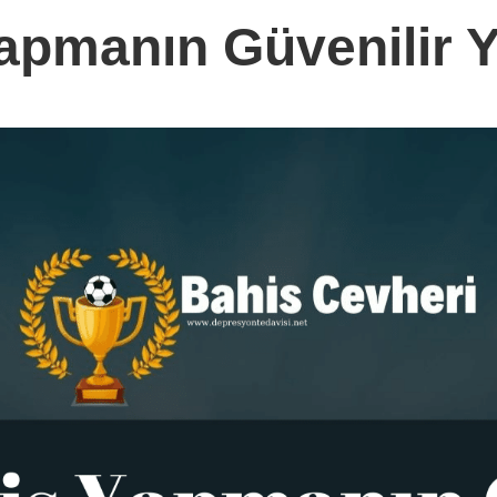
Yapmanın Güvenilir 