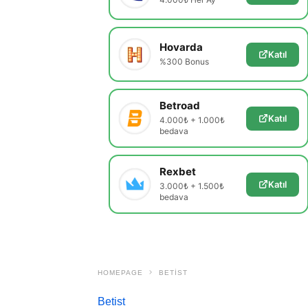
Hovarda
Katıl
%300 Bonus
Betroad
Katıl
4.000₺ + 1.000₺
bedava
Rexbet
Katıl
3.000₺ + 1.500₺
bedava
HOMEPAGE
BETIST
Betist