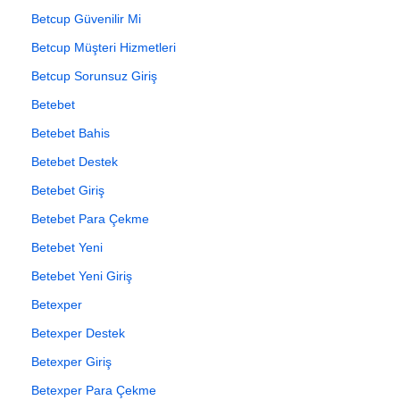
Betcup Güvenilir Mi
Betcup Müşteri Hizmetleri
Betcup Sorunsuz Giriş
Betebet
Betebet Bahis
Betebet Destek
Betebet Giriş
Betebet Para Çekme
Betebet Yeni
Betebet Yeni Giriş
Betexper
Betexper Destek
Betexper Giriş
Betexper Para Çekme