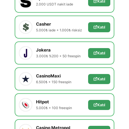
Katıl
2.000 USDT nakit iade
Casher
Katıl
5.000₺ iade + 1.000₺ risksiz
Jokera
Katıl
3.000₺ %200 + 50 freespin
CasinoMaxi
Katıl
6.500₺ + 150 freespin
Hitpot
Katıl
5.000₺ + 100 freespin
Casino Metropol