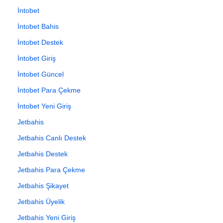
İntobet
İntobet Bahis
İntobet Destek
İntobet Giriş
İntobet Güncel
İntobet Para Çekme
İntobet Yeni Giriş
Jetbahis
Jetbahis Canlı Destek
Jetbahis Destek
Jetbahis Para Çekme
Jetbahis Şikayet
Jetbahis Üyelik
Jetbahis Yeni Giriş