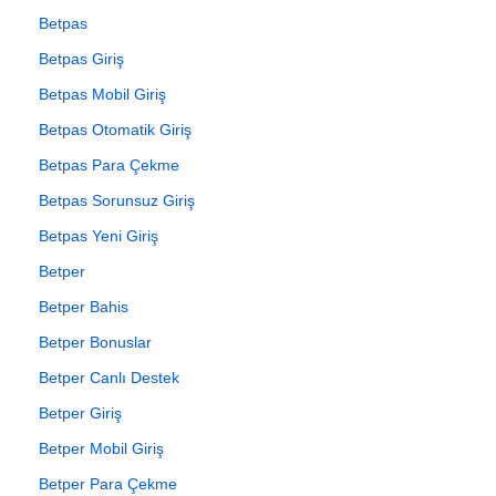
Betpas
Betpas Giriş
Betpas Mobil Giriş
Betpas Otomatik Giriş
Betpas Para Çekme
Betpas Sorunsuz Giriş
Betpas Yeni Giriş
Betper
Betper Bahis
Betper Bonuslar
Betper Canlı Destek
Betper Giriş
Betper Mobil Giriş
Betper Para Çekme