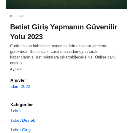
BETIST
Betist Giriş Yapmanın Güvenilir
Yolu 2023
Canlı casino bahislerini oynamak için uzaklara gitmeniz
gerekmez. Betist canlı casino bahisleri oynanarak
kazançlarınızı üst noktalara çıkartabileceksiniz. Online canlı
casino…
4 yıl ago
Arşivler
Ekim 2022
Kategoriler
1xbet
1xbet Destek
1xbet Giriş