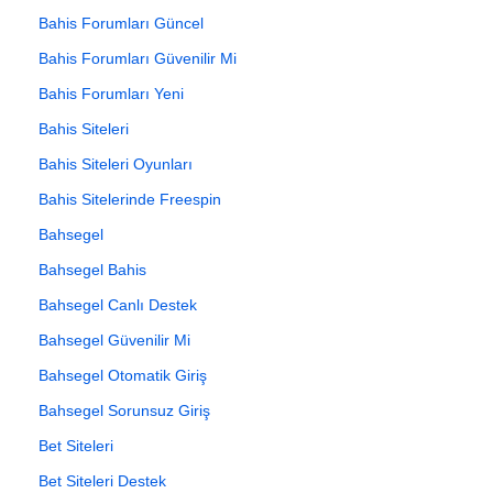
Bahis Forumları Güncel
Bahis Forumları Güvenilir Mi
Bahis Forumları Yeni
Bahis Siteleri
Bahis Siteleri Oyunları
Bahis Sitelerinde Freespin
Bahsegel
Bahsegel Bahis
Bahsegel Canlı Destek
Bahsegel Güvenilir Mi
Bahsegel Otomatik Giriş
Bahsegel Sorunsuz Giriş
Bet Siteleri
Bet Siteleri Destek