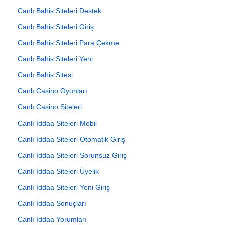
Canlı Bahis Siteleri Destek
Canlı Bahis Siteleri Giriş
Canlı Bahis Siteleri Para Çekme
Canlı Bahis Siteleri Yeni
Canlı Bahis Sitesi
Canlı Casino Oyunları
Canlı Casino Siteleri
Canlı İddaa Siteleri Mobil
Canlı İddaa Siteleri Otomatik Giriş
Canlı İddaa Siteleri Sorunsuz Giriş
Canlı İddaa Siteleri Üyelik
Canlı İddaa Siteleri Yeni Giriş
Canlı İddaa Sonuçları
Canlı İddaa Yorumları