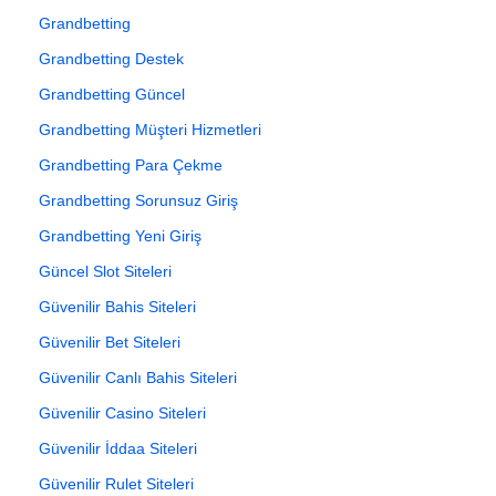
Grandbetting
Grandbetting Destek
Grandbetting Güncel
Grandbetting Müşteri Hizmetleri
Grandbetting Para Çekme
Grandbetting Sorunsuz Giriş
Grandbetting Yeni Giriş
Güncel Slot Siteleri
Güvenilir Bahis Siteleri
Güvenilir Bet Siteleri
Güvenilir Canlı Bahis Siteleri
Güvenilir Casino Siteleri
Güvenilir İddaa Siteleri
Güvenilir Rulet Siteleri