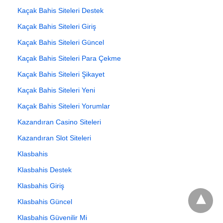
Kaçak Bahis Siteleri Destek
Kaçak Bahis Siteleri Giriş
Kaçak Bahis Siteleri Güncel
Kaçak Bahis Siteleri Para Çekme
Kaçak Bahis Siteleri Şikayet
Kaçak Bahis Siteleri Yeni
Kaçak Bahis Siteleri Yorumlar
Kazandıran Casino Siteleri
Kazandıran Slot Siteleri
Klasbahis
Klasbahis Destek
Klasbahis Giriş
Klasbahis Güncel
Klasbahis Güvenilir Mi