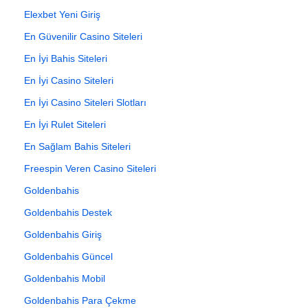
Elexbet Yeni Giriş
En Güvenilir Casino Siteleri
En İyi Bahis Siteleri
En İyi Casino Siteleri
En İyi Casino Siteleri Slotları
En İyi Rulet Siteleri
En Sağlam Bahis Siteleri
Freespin Veren Casino Siteleri
Goldenbahis
Goldenbahis Destek
Goldenbahis Giriş
Goldenbahis Güncel
Goldenbahis Mobil
Goldenbahis Para Çekme