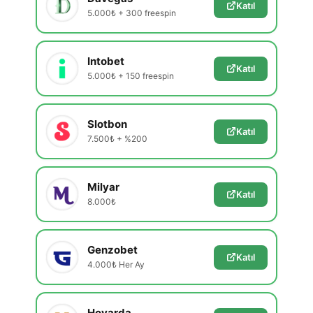
Katıl
5.000₺ + 300 freespin
Intobet
Katıl
5.000₺ + 150 freespin
Slotbon
Katıl
7.500₺ + %200
Milyar
Katıl
8.000₺
Genzobet
Katıl
4.000₺ Her Ay
Hovarda