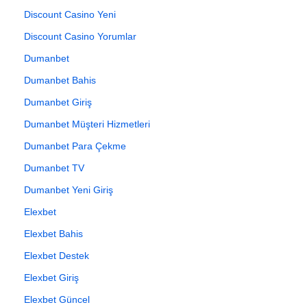
Discount Casino Yeni
Discount Casino Yorumlar
Dumanbet
Dumanbet Bahis
Dumanbet Giriş
Dumanbet Müşteri Hizmetleri
Dumanbet Para Çekme
Dumanbet TV
Dumanbet Yeni Giriş
Elexbet
Elexbet Bahis
Elexbet Destek
Elexbet Giriş
Elexbet Güncel