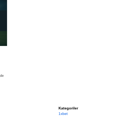
nde
Kategoriler
1xbet