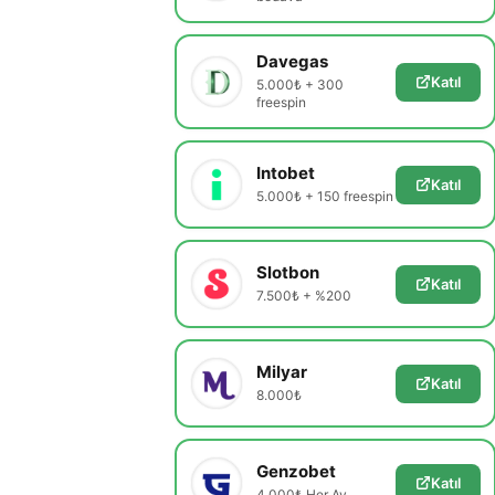
Davegas
Katıl
5.000₺ + 300
freespin
Intobet
Katıl
5.000₺ + 150 freespin
Slotbon
Katıl
7.500₺ + %200
Milyar
Katıl
8.000₺
Genzobet
Katıl
4.000₺ Her Ay