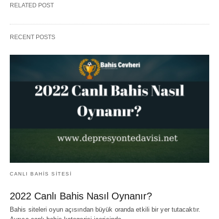
RELATED POST
RECENT POSTS
CANLI BAHIS SITESI
2022 Canlı Bahis Nasıl Oynanır?
Bahis siteleri oyun açısından büyük oranda etkili bir yer tutacaktır.