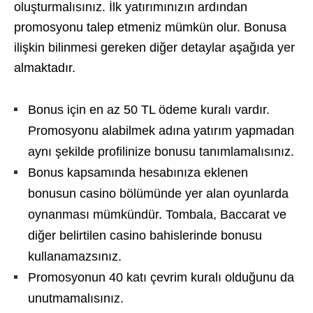
oluşturmalısınız. İlk yatırımınızın ardından
promosyonu talep etmeniz mümkün olur. Bonusa
ilişkin bilinmesi gereken diğer detaylar aşağıda yer
almaktadır.
Bonus için en az 50 TL ödeme kuralı vardır.
Promosyonu alabilmek adına yatırım yapmadan
aynı şekilde profilinize bonusu tanımlamalısınız.
Bonus kapsamında hesabınıza eklenen
bonusun casino bölümünde yer alan oyunlarda
oynanması mümkündür. Tombala, Baccarat ve
diğer belirtilen casino bahislerinde bonusu
kullanamazsınız.
Promosyonun 40 katı çevrim kuralı olduğunu da
unutmamalısınız.