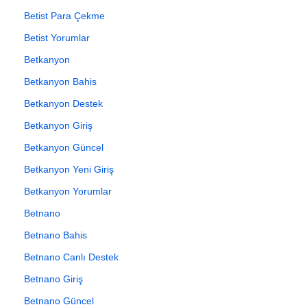
Betist Para Çekme
Betist Yorumlar
Betkanyon
Betkanyon Bahis
Betkanyon Destek
Betkanyon Giriş
Betkanyon Güncel
Betkanyon Yeni Giriş
Betkanyon Yorumlar
Betnano
Betnano Bahis
Betnano Canlı Destek
Betnano Giriş
Betnano Güncel