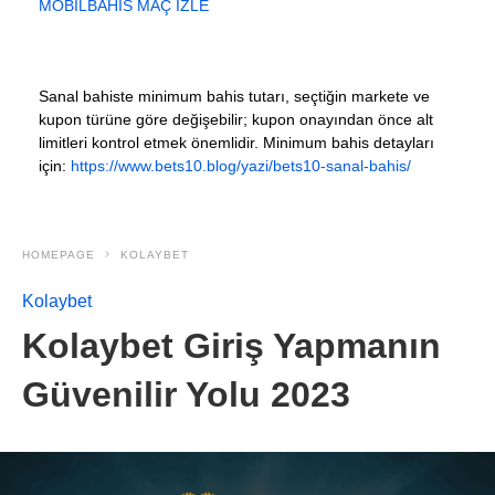
MOBILBAHIS MAÇ İZLE
Sanal bahiste minimum bahis tutarı, seçtiğin markete ve
kupon türüne göre değişebilir; kupon onayından önce alt
limitleri kontrol etmek önemlidir. Minimum bahis detayları
için:
https://www.bets10.blog/yazi/bets10-sanal-bahis/
HOMEPAGE
KOLAYBET
Kolaybet
Kolaybet Giriş Yapmanın
Güvenilir Yolu 2023