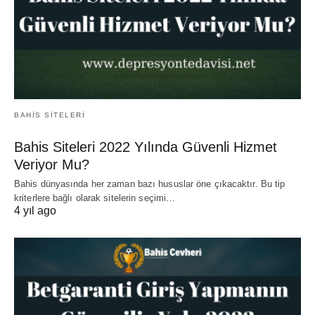
BAHIS SITELERI
Bahis Siteleri 2022 Yılında Güvenli Hizmet
Veriyor Mu?
Bahis dünyasında her zaman bazı hususlar öne çıkacaktır. Bu tip
kriterlere bağlı olarak sitelerin seçimi…
4 yıl ago