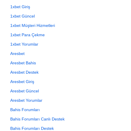
1xbet Giriş
1xbet Güncel
1xbet Müşteri Hizmetleri
1xbet Para Çekme
1xbet Yorumlar
Aresbet
Aresbet Bahis
Aresbet Destek
Aresbet Giriş
Aresbet Güncel
Aresbet Yorumlar
Bahis Forumları
Bahis Forumları Canlı Destek
Bahis Forumları Destek