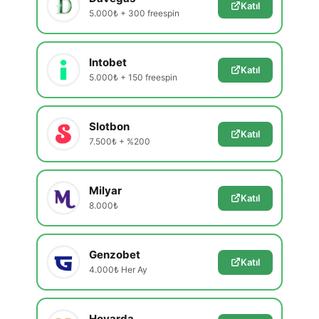
Katıl
5.000₺ + 300 freespin
Intobet
Katıl
5.000₺ + 150 freespin
Slotbon
Katıl
7.500₺ + %200
Milyar
Katıl
8.000₺
Genzobet
Katıl
4.000₺ Her Ay
Hovarda