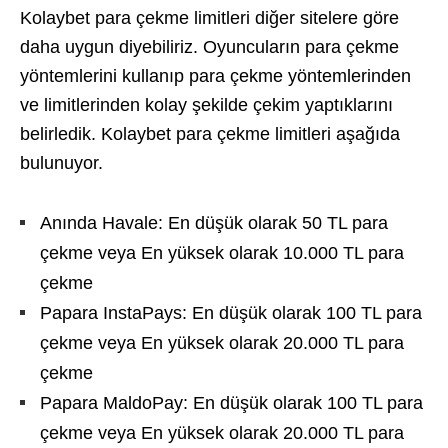
Kolaybet para çekme limitleri diğer sitelere göre
daha uygun diyebiliriz. Oyuncuların para çekme
yöntemlerini kullanıp para çekme yöntemlerinden
ve limitlerinden kolay şekilde çekim yaptıklarını
belirledik. Kolaybet para çekme limitleri aşağıda
bulunuyor.
Anında Havale: En düşük olarak 50 TL para
çekme veya En yüksek olarak 10.000 TL para
çekme
Papara InstaPays: En düşük olarak 100 TL para
çekme veya En yüksek olarak 20.000 TL para
çekme
Papara MaldoPay: En düşük olarak 100 TL para
çekme veya En yüksek olarak 20.000 TL para