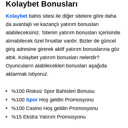
Kolaybet Bonusları
Kolaybet
bahis sitesi ile diğer sitelere göre daha
da avantajlı ve kazançlı yatırım bonusları
alabileceksiniz. Sitenin yatırım bonusları içerisinde
alınabilecek özel fırsatlar vardır. Bizler de güncel
giriş adresine girerek aktif yatırım bonuslarına göz
attık. Kolaybet yatırım bonusları nelerdir?
Oyuncuların alabilecekleri bonusları aşağıda
aktarmak istiyoruz.
%100 Risksiz Spor Bahisleri Bonusu
%100
Spor
Hoş geldin Promosyonu
%100 Casino Hoş geldin Promosyonu
%15 Ekstra Yatırım Promosyonu