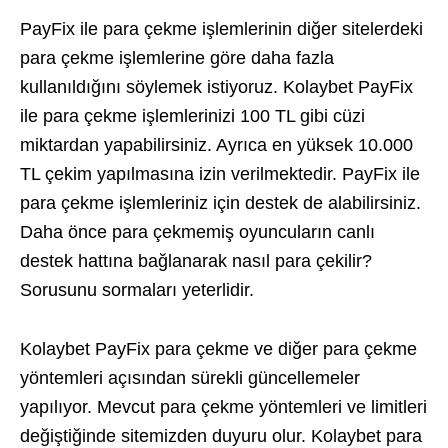
PayFix ile para çekme işlemlerinin diğer sitelerdeki
para çekme işlemlerine göre daha fazla
kullanıldığını söylemek istiyoruz. Kolaybet PayFix
ile para çekme işlemlerinizi 100 TL gibi cüzi
miktardan yapabilirsiniz. Ayrıca en yüksek 10.000
TL çekim yapılmasına izin verilmektedir. PayFix ile
para çekme işlemleriniz için destek de alabilirsiniz.
Daha önce para çekmemiş oyuncuların canlı
destek hattına bağlanarak nasıl para çekilir?
Sorusunu sormaları yeterlidir.
Kolaybet PayFix para çekme ve diğer para çekme
yöntemleri açısından sürekli güncellemeler
yapılıyor. Mevcut para çekme yöntemleri ve limitleri
değiştiğinde sitemizden duyuru olur. Kolaybet para