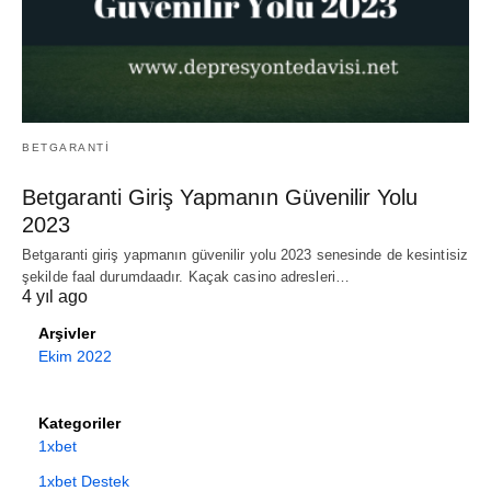
BETGARANTI
Betgaranti Giriş Yapmanın Güvenilir Yolu
2023
Betgaranti giriş yapmanın güvenilir yolu 2023 senesinde de kesintisiz
şekilde faal durumdaadır. Kaçak casino adresleri…
4 yıl ago
Arşivler
Ekim 2022
Kategoriler
1xbet
1xbet Destek