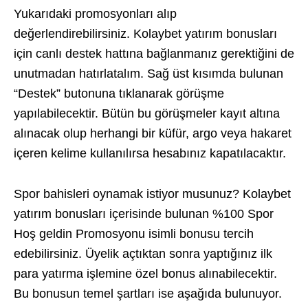
Yukarıdaki promosyonları alıp
değerlendirebilirsiniz. Kolaybet yatırım bonusları
için canlı destek hattına bağlanmanız gerektiğini de
unutmadan hatırlatalım. Sağ üst kısımda bulunan
“Destek” butonuna tıklanarak görüşme
yapılabilecektir. Bütün bu görüşmeler kayıt altına
alınacak olup herhangi bir küfür, argo veya hakaret
içeren kelime kullanılırsa hesabınız kapatılacaktır.
Spor bahisleri oynamak istiyor musunuz? Kolaybet
yatırım bonusları içerisinde bulunan %100 Spor
Hoş geldin Promosyonu isimli bonusu tercih
edebilirsiniz. Üyelik açtıktan sonra yaptığınız ilk
para yatırma işlemine özel bonus alınabilecektir.
Bu bonusun temel şartları ise aşağıda bulunuyor.