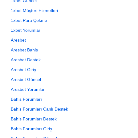
1xbet Güncel
1xbet Müşteri Hizmetleri
1xbet Para Çekme
1xbet Yorumlar
Aresbet
Aresbet Bahis
Aresbet Destek
Aresbet Giriş
Aresbet Güncel
Aresbet Yorumlar
Bahis Forumları
Bahis Forumları Canlı Destek
Bahis Forumları Destek
Bahis Forumları Giriş