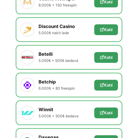
Katıl
8.000₺ + 150 freespin
Discount Casino
Katıl
5.000₺ nakit iade
Betelli
Katıl
5.050₺ + 500₺ bedava
Betchip
Katıl
6.000₺ + 80 freespin
Winnit
Katıl
5.000₺ + 500₺ bedava
Davegas