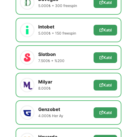
Katıl
5.000₺ + 300 freespin
Intobet
Katıl
5.000₺ + 150 freespin
Slotbon
Katıl
7.500₺ + %200
Milyar
Katıl
8.000₺
Genzobet
Katıl
4.000₺ Her Ay
Hovarda