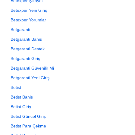
Betexper Şikayet
Betexper Yeni Giriş
Betexper Yorumlar
Betgaranti
Betgaranti Bahis
Betgaranti Destek
Betgaranti Giriş
Betgaranti Güvenilir Mi
Betgaranti Yeni Giriş
Betist
Betist Bahis
Betist Giriş
Betist Güncel Giriş
Betist Para Çekme