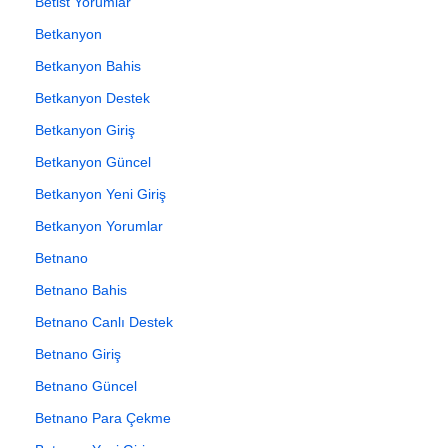
Betist Yorumlar
Betkanyon
Betkanyon Bahis
Betkanyon Destek
Betkanyon Giriş
Betkanyon Güncel
Betkanyon Yeni Giriş
Betkanyon Yorumlar
Betnano
Betnano Bahis
Betnano Canlı Destek
Betnano Giriş
Betnano Güncel
Betnano Para Çekme