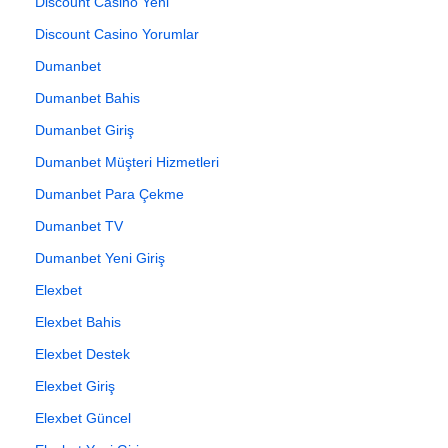
Discount Casino Yeni
Discount Casino Yorumlar
Dumanbet
Dumanbet Bahis
Dumanbet Giriş
Dumanbet Müşteri Hizmetleri
Dumanbet Para Çekme
Dumanbet TV
Dumanbet Yeni Giriş
Elexbet
Elexbet Bahis
Elexbet Destek
Elexbet Giriş
Elexbet Güncel