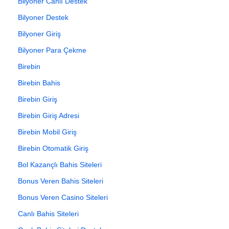
Bilyoner Canlı Destek
Bilyoner Destek
Bilyoner Giriş
Bilyoner Para Çekme
Birebin
Birebin Bahis
Birebin Giriş
Birebin Giriş Adresi
Birebin Mobil Giriş
Birebin Otomatik Giriş
Bol Kazançlı Bahis Siteleri
Bonus Veren Bahis Siteleri
Bonus Veren Casino Siteleri
Canlı Bahis Siteleri