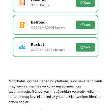
Katıl
%300 Bonus
Betroad
Katıl
4.000₺ + 1.000₺ bedava
Rexbet
Katıl
3.000₺ + 1.500₺ bedava
Mobilbahis için hazırlanan bu platform, spor severlerin canlı
maç yayınlarına hızlı ve kolay erişebilmesi için
tasarlanmıştır. Güncel yayın bağlantıları ve pratik kullanım
sunarak maç keyfini kesintisiz yaşamak isteyenlere ideal bir
ortam sağlar.